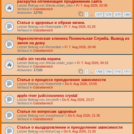
раскрутка оптимизация продвижение сайта
Letzter Beitrag von
Shkola onlain_sfpn
«
Fr 7. Aug 2026, 02:06
Verfasst in
Gästebereich
Antworten:
12792
1
1277
1278
1279
1280
…
Статья о здоровье и образе жизни.
Letzter Beitrag von
Robertplali
«
Fr 7. Aug 2026, 01:29
Verfasst in
Gästebereich
Наркологическая клиника Похмельная Служба. Вывод из
запоя на дому
Letzter Beitrag von
Richardlab
«
Fr 7. Aug 2026, 00:49
Verfasst in
Gästebereich
cialis sin receta espana
Letzter Beitrag von
Shkola onlain_yopn
«
Fr 7. Aug 2026, 00:15
Verfasst in
Gästebereich
Antworten:
17105
1
1708
1709
1710
1711
…
Статья о процессе преодоления зависимости
Letzter Beitrag von
RobertViolf
«
Do 6. Aug 2026, 23:55
Verfasst in
Gästebereich
apple river judiciousness crystal
Letzter Beitrag von
Jerrybrift
«
Do 6. Aug 2026, 23:27
Verfasst in
Gästebereich
Статья по вопросам здоровья
Letzter Beitrag von
Josephwourf
«
Do 6. Aug 2026, 21:36
Verfasst in
Gästebereich
Статья о выздоровлении и преодолении зависимости
Letzter Beitrag von
ArthurCag
«
Do 6. Aug 2026, 21:26