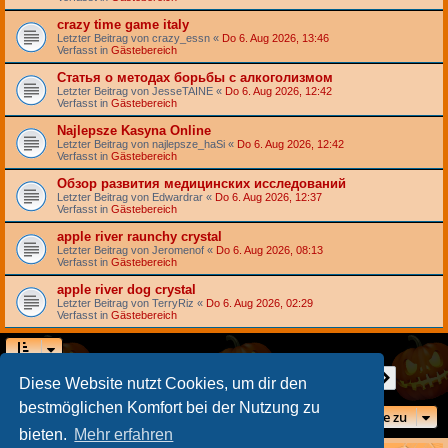
crazy time game italy
Letzter Beitrag von
crazy_essn
«
Do 6. Aug 2026, 13:46
Verfasst in
Gästebereich
Статья о методах борьбы с алкоголизмом
Letzter Beitrag von
JesseTAINE
«
Do 6. Aug 2026, 12:42
Verfasst in
Gästebereich
Najlepsze Kasyna Online
Letzter Beitrag von
najlepsze_haSi
«
Do 6. Aug 2026, 12:42
Verfasst in
Gästebereich
Обзор развития медицинских исследований
Letzter Beitrag von
Edwardrar
«
Do 6. Aug 2026, 12:37
Verfasst in
Gästebereich
apple river raunchy crystal
Letzter Beitrag von
Jeromenof
«
Do 6. Aug 2026, 08:13
Verfasst in
Gästebereich
apple river dog crystal
Letzter Beitrag von
TerryRiz
«
Do 6. Aug 2026, 02:29
Verfasst in
Gästebereich
Seite
1
von
7
1
2
3
4
5
7
Nächst
Die Suche ergab 155 Treffer
…
Diese Website nutzt Cookies, um dir den
bestmöglichen Komfort bei der Nutzung zu
Gehe zu
bieten.
Mehr erfahren