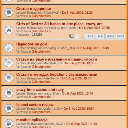
Verfasst in
Gästebereich
Статья о здоровье
Letzter Beitrag von
RobertViolf
«
Do 6. Aug 2026, 21:23
Verfasst in
Gästebereich
Girls of Desire: All babes in one place, crazy, art
Letzter Beitrag von
Narkolog na dom_dcon
«
Do 6. Aug 2026, 20:55
Verfasst in
Gästebereich
Antworten:
154256
1
15423
15424
15425
15426
…
Нарколог на дом
Letzter Beitrag von
Narkolog na dom_ieEa
«
Do 6. Aug 2026, 18:49
Verfasst in
Gästebereich
Статья на тему избавления от зависимости
Letzter Beitrag von
Morrisaburb
«
Do 6. Aug 2026, 18:30
Verfasst in
Gästebereich
Статья о методах борьбы с зависимостями
Letzter Beitrag von
PeterFem
«
Do 6. Aug 2026, 18:30
Verfasst in
Gästebereich
crazy time casino slot italy
Letzter Beitrag von
crazy_jkkn
«
Do 6. Aug 2026, 16:44
Verfasst in
Gästebereich
lalabet casino review
Letzter Beitrag von
lalabet_ctOr
«
Do 6. Aug 2026, 15:54
Verfasst in
Gästebereich
mostbet aplikacja
Letzter Beitrag von
mostbet_haOl
«
Do 6. Aug 2026, 14:33
Verfasst in
Gästebereich