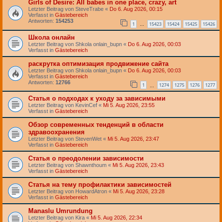
Girls of Desire: All babes in one place, crazy, art
Letzter Beitrag von
SteveTrabe
«
Do 6. Aug 2026, 00:15
Verfasst in
Gästebereich
Antworten:
154253
1
15423
15424
15425
15426
…
Школа онлайн
Letzter Beitrag von
Shkola onlain_bupn
«
Do 6. Aug 2026, 00:03
Verfasst in
Gästebereich
раскрутка оптимизация продвижение сайта
Letzter Beitrag von
Shkola onlain_bupn
«
Do 6. Aug 2026, 00:03
Verfasst in
Gästebereich
Antworten:
12766
1
1274
1275
1276
1277
…
Статья о подходах к уходу за зависимыми
Letzter Beitrag von
KevinCef
«
Mi 5. Aug 2026, 23:55
Verfasst in
Gästebereich
Обзор современных тенденций в области
здравоохранения
Letzter Beitrag von
StevenWet
«
Mi 5. Aug 2026, 23:47
Verfasst in
Gästebereich
Статья о преодолении зависимости
Letzter Beitrag von
Shawnthoum
«
Mi 5. Aug 2026, 23:43
Verfasst in
Gästebereich
Статья на тему профилактики зависимостей
Letzter Beitrag von
HowardAtron
«
Mi 5. Aug 2026, 23:28
Verfasst in
Gästebereich
Manaslu Umrundung
Letzter Beitrag von
Kira
«
Mi 5. Aug 2026, 22:34