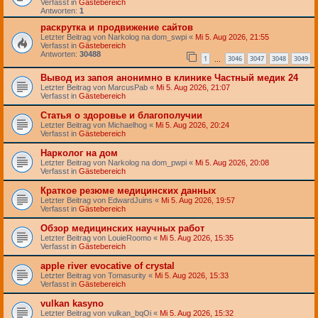
Verfasst in
Gästebereich
Antworten:
1
раскрутка и продвижение сайтов
Letzter Beitrag von
Narkolog na dom_swpi
«
Mi 5. Aug 2026, 21:55
Verfasst in
Gästebereich
Antworten:
30488
1
3046
3047
3048
3049
…
Вывод из запоя анонимно в клинике Частный медик 24
Letzter Beitrag von
MarcusPab
«
Mi 5. Aug 2026, 21:07
Verfasst in
Gästebereich
Статья о здоровье и благополучии
Letzter Beitrag von
Michaelhog
«
Mi 5. Aug 2026, 20:24
Verfasst in
Gästebereich
Нарколог на дом
Letzter Beitrag von
Narkolog na dom_pwpi
«
Mi 5. Aug 2026, 20:08
Verfasst in
Gästebereich
Краткое резюме медицинских данных
Letzter Beitrag von
EdwardJuins
«
Mi 5. Aug 2026, 19:57
Verfasst in
Gästebereich
Обзор медицинских научных работ
Letzter Beitrag von
LouieRoomo
«
Mi 5. Aug 2026, 15:35
Verfasst in
Gästebereich
apple river evocative of crystal
Letzter Beitrag von
Tomasurity
«
Mi 5. Aug 2026, 15:33
Verfasst in
Gästebereich
vulkan kasyno
Letzter Beitrag von
vulkan_bqOi
«
Mi 5. Aug 2026, 15:32