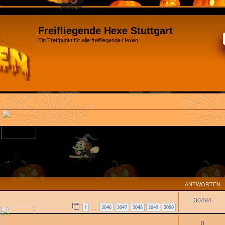
Freifliegende Hexe Stuttgart
Ein Treffpunkt für alle freifliegende Hexen
ANTWORTEN
30494
1
3046
3047
3048
3049
3050
…
0