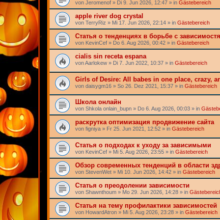
von
Jeromenof
» Di 9. Jun 2026, 12:47 » in
Gästebereich
apple river dog crystal
von
TerryRiz
» Mi 17. Jun 2026, 22:14 » in
Gästebereich
Статья о тенденциях в борьбе с зависимост
von
KevinCef
» Do 6. Aug 2026, 00:42 » in
Gästebereich
cialis sin receta espana
von
Aarlokew
» Di 7. Jun 2022, 10:37 » in
Gästebereich
Girls of Desire: All babes in one place, crazy, ar
von
daisygm16
» So 26. Dez 2021, 15:37 » in
Gästebereich
Школа онлайн
von
Shkola onlain_bupn
» Do 6. Aug 2026, 00:03 » in
Gästeb
раскрутка оптимизация продвижение сайта
von
figniya
» Fr 25. Jun 2021, 12:52 » in
Gästebereich
Статья о подходах к уходу за зависимыми
von
KevinCef
» Mi 5. Aug 2026, 23:55 » in
Gästebereich
Обзор современных тенденций в области з
von
StevenWet
» Mi 10. Jun 2026, 14:42 » in
Gästebereich
Статья о преодолении зависимости
von
Shawnthoum
» Mo 29. Jun 2026, 14:28 » in
Gästebereic
Статья на тему профилактики зависимостей
von
HowardAtron
» Mi 5. Aug 2026, 23:28 » in
Gästebereich