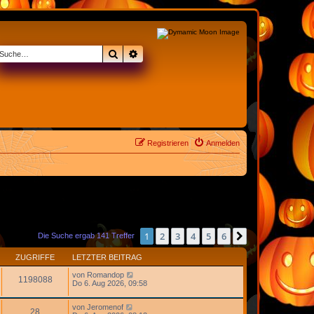
Suche
Erweiterte Suche
Registrieren
Anmelden
1
2
3
4
5
6
Nächste
Die Suche ergab 141 Treffer
ZUGRIFFE
LETZTER BEITRAG
von
Romandop
1198088
Do 6. Aug 2026, 09:58
von
Jeromenof
28