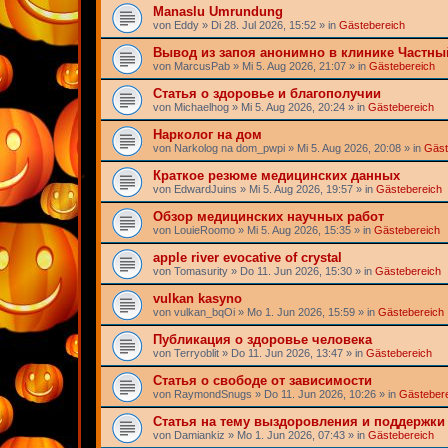
Manaslu Umrundung
von
Eddy
» Di 28. Jul 2026, 15:52 » in
Gästebereich
Вывод из запоя анонимно в клинике Частны
von
MarcusPab
» Mi 5. Aug 2026, 21:07 » in
Gästebereich
Статья о здоровье и благополучии
von
Michaelhog
» Mi 5. Aug 2026, 20:24 » in
Gästebereich
Нарколог на дом
von
Narkolog na dom_pwpi
» Mi 5. Aug 2026, 20:08 » in
Gäst
Краткое резюме медицинских данных
von
EdwardJuins
» Mi 5. Aug 2026, 19:57 » in
Gästebereich
Обзор медицинских научных работ
von
LouieRoomo
» Mi 5. Aug 2026, 15:35 » in
Gästebereich
apple river evocative of crystal
von
Tomasurity
» Do 11. Jun 2026, 15:30 » in
Gästebereich
vulkan kasyno
von
vulkan_bqOi
» Mo 1. Jun 2026, 15:59 » in
Gästebereich
Публикация о здоровье человека
von
Terryoblit
» Do 11. Jun 2026, 13:47 » in
Gästebereich
Статья о свободе от зависимости
von
RaymondSnugs
» Do 11. Jun 2026, 10:26 » in
Gästeber
Статья на тему выздоровления и поддержки
von
Damiankiz
» Mo 1. Jun 2026, 07:43 » in
Gästebereich