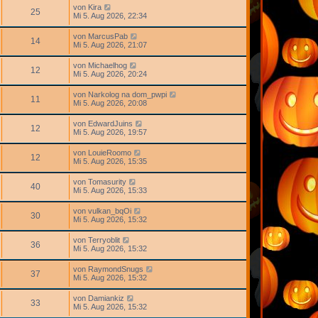
von
Kira
25
Mi 5. Aug 2026, 22:34
von
MarcusPab
14
Mi 5. Aug 2026, 21:07
von
Michaelhog
12
Mi 5. Aug 2026, 20:24
von
Narkolog na dom_pwpi
11
Mi 5. Aug 2026, 20:08
von
EdwardJuins
12
Mi 5. Aug 2026, 19:57
von
LouieRoomo
12
Mi 5. Aug 2026, 15:35
von
Tomasurity
40
Mi 5. Aug 2026, 15:33
von
vulkan_bqOi
30
Mi 5. Aug 2026, 15:32
von
Terryoblit
36
Mi 5. Aug 2026, 15:32
von
RaymondSnugs
37
Mi 5. Aug 2026, 15:32
von
Damiankiz
33
Mi 5. Aug 2026, 15:32