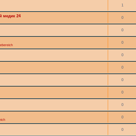
1
й медик 24
0
0
0
ebereich
0
0
0
0
0
0
eich
0