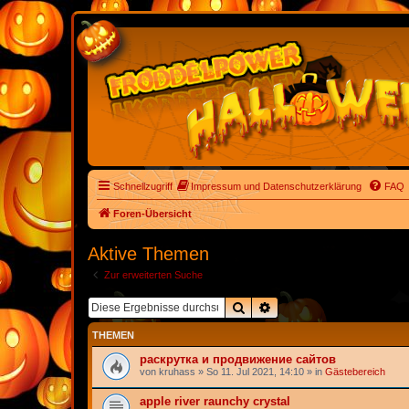
Schnellzugriff
Impressum und Datenschutzerklärung
FAQ
Foren-Übersicht
Aktive Themen
Zur erweiterten Suche
Suche
Erweiterte Suche
THEMEN
раскрутка и продвижение сайтов
von
kruhass
» So 11. Jul 2021, 14:10 » in
Gästebereich
apple river raunchy crystal