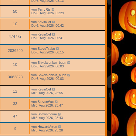
Do 6. Aug 2026, 08:13
von
TerryRiz
50
Do 6. Aug 2026, 02:29
von
KevinCef
10
Do 6. Aug 2026, 00:42
von
KevinCef
474772
Do 6. Aug 2026, 00:41
von
SteveTrabe
2036299
Do 6. Aug 2026, 00:15
von
Shkola onlain_bupn
10
Do 6. Aug 2026, 00:03
von
Shkola onlain_bupn
3663823
Do 6. Aug 2026, 00:03
von
KevinCef
12
Mi 5. Aug 2026, 23:55
von
StevenWet
33
Mi 5. Aug 2026, 23:47
von
Shawnthoum
47
Mi 5. Aug 2026, 23:43
von
HowardAtron
9
Mi 5. Aug 2026, 23:28