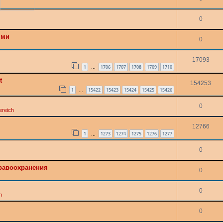
0
ями
0
17093
1
1706
1707
1708
1709
1710
…
t
154253
1
15422
15423
15424
15425
15426
…
0
ereich
12766
1
1273
1274
1275
1276
1277
…
0
дравоохранения
0
0
h
0