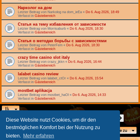
Нарколог на дом
Letzter Beitrag von
Narkolog na dom_ieEa
«
Do 6. Aug 2026, 18:49
Verfasst in
Gästebereich
Статья на тему избавления от зависимости
Letzter Beitrag von
Morrisaburb
«
Do 6. Aug 2026, 18:30
Verfasst in
Gästebereich
Статья о методах борьбы с зависимостями
Letzter Beitrag von
PeterFem
«
Do 6. Aug 2026, 18:30
Verfasst in
Gästebereich
crazy time casino slot italy
Letzter Beitrag von
crazy_jkkn
«
Do 6. Aug 2026, 16:44
Verfasst in
Gästebereich
lalabet casino review
Letzter Beitrag von
lalabet_ctOr
«
Do 6. Aug 2026, 15:54
Verfasst in
Gästebereich
mostbet aplikacja
Letzter Beitrag von
mostbet_haOl
«
Do 6. Aug 2026, 14:33
Verfasst in
Gästebereich
Seite
1
von
7
1
2
3
4
5
7
Nächst
Die Suche ergab 156 Treffer
…
Diese Website nutzt Cookies, um dir den
bestmöglichen Komfort bei der Nutzung zu
Gehe zu
bieten.
Mehr erfahren