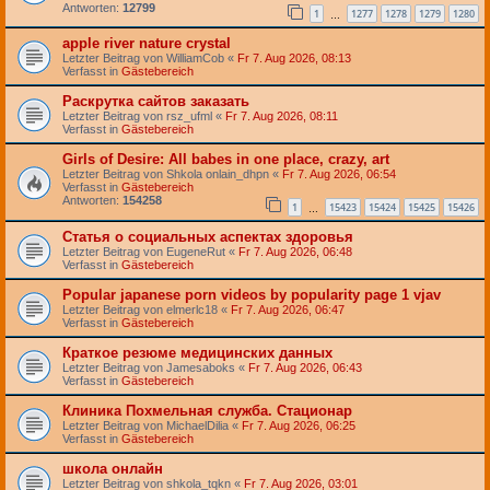
Antworten:
12799
1
1277
1278
1279
1280
…
apple river nature crystal
Letzter Beitrag von
WilliamCob
«
Fr 7. Aug 2026, 08:13
Verfasst in
Gästebereich
Раскрутка сайтов заказать
Letzter Beitrag von
rsz_ufml
«
Fr 7. Aug 2026, 08:11
Verfasst in
Gästebereich
Girls of Desire: All babes in one place, crazy, art
Letzter Beitrag von
Shkola onlain_dhpn
«
Fr 7. Aug 2026, 06:54
Verfasst in
Gästebereich
Antworten:
154258
1
15423
15424
15425
15426
…
Статья о социальных аспектах здоровья
Letzter Beitrag von
EugeneRut
«
Fr 7. Aug 2026, 06:48
Verfasst in
Gästebereich
Popular japanese porn videos by popularity page 1 vjav
Letzter Beitrag von
elmerlc18
«
Fr 7. Aug 2026, 06:47
Verfasst in
Gästebereich
Краткое резюме медицинских данных
Letzter Beitrag von
Jamesaboks
«
Fr 7. Aug 2026, 06:43
Verfasst in
Gästebereich
Клиника Похмельная служба. Стационар
Letzter Beitrag von
MichaelDilia
«
Fr 7. Aug 2026, 06:25
Verfasst in
Gästebereich
школа онлайн
Letzter Beitrag von
shkola_tqkn
«
Fr 7. Aug 2026, 03:01