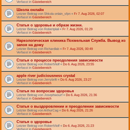
Verfasst in
Gästebereich
Школа онлайн
Letzter Beitrag von
Shkola onlain_sfpn
«
Fr 7. Aug 2026, 02:07
Verfasst in
Gästebereich
Статья о здоровье и образе жизни.
Letzter Beitrag von
Robertplali
«
Fr 7. Aug 2026, 01:29
Verfasst in
Gästebereich
Наркологическая клиника Похмельная Служба. Вывод из
запоя на дому
Letzter Beitrag von
Richardlab
«
Fr 7. Aug 2026, 00:49
Verfasst in
Gästebereich
Статья о процессе преодоления зависимости
Letzter Beitrag von
RobertViolf
«
Do 6. Aug 2026, 23:55
Verfasst in
Gästebereich
apple river judiciousness crystal
Letzter Beitrag von
Jerrybrift
«
Do 6. Aug 2026, 23:27
Verfasst in
Gästebereich
Статья по вопросам здоровья
Letzter Beitrag von
Josephwourf
«
Do 6. Aug 2026, 21:36
Verfasst in
Gästebereich
Статья о выздоровлении и преодолении зависимости
Letzter Beitrag von
ArthurCag
«
Do 6. Aug 2026, 21:26
Verfasst in
Gästebereich
Статья о здоровье
Letzter Beitrag von
RobertViolf
«
Do 6. Aug 2026, 21:23
Verfasst in
Gästebereich