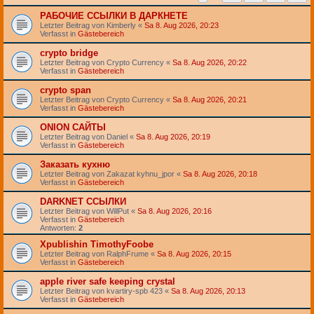
РАБОЧИЕ ССЫЛКИ В ДАРКНЕТЕ
Letzter Beitrag von
Kimberly
«
Sa 8. Aug 2026, 20:23
Verfasst in
Gästebereich
crypto bridge
Letzter Beitrag von
Crypto Currency
«
Sa 8. Aug 2026, 20:22
Verfasst in
Gästebereich
crypto span
Letzter Beitrag von
Crypto Currency
«
Sa 8. Aug 2026, 20:21
Verfasst in
Gästebereich
ONION САЙТЫ
Letzter Beitrag von
Daniel
«
Sa 8. Aug 2026, 20:19
Verfasst in
Gästebereich
Заказать кухню
Letzter Beitrag von
Zakazat kyhnu_jpor
«
Sa 8. Aug 2026, 20:18
Verfasst in
Gästebereich
DARKNET ССЫЛКИ
Letzter Beitrag von
WillPut
«
Sa 8. Aug 2026, 20:16
Verfasst in
Gästebereich
Antworten:
2
Хpublishin TimothyFoobe
Letzter Beitrag von
RalphFrume
«
Sa 8. Aug 2026, 20:15
Verfasst in
Gästebereich
apple river safe keeping crystal
Letzter Beitrag von
kvartiry-spb 423
«
Sa 8. Aug 2026, 20:13
Verfasst in
Gästebereich