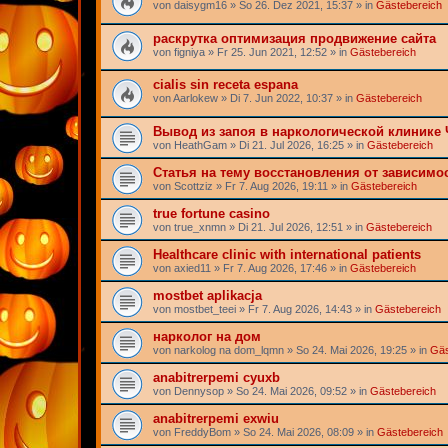
von
daisygm16
» So 26. Dez 2021, 15:37 » in
Gästebereich
раскрутка оптимизация продвижение сайта
von
figniya
» Fr 25. Jun 2021, 12:52 » in
Gästebereich
cialis sin receta espana
von
Aarlokew
» Di 7. Jun 2022, 10:37 » in
Gästebereich
Вывод из запоя в наркологической клинике 
von
HeathGam
» Di 21. Jul 2026, 16:25 » in
Gästebereich
Статья на тему восстановления от зависимо
von
Scottziz
» Fr 7. Aug 2026, 19:11 » in
Gästebereich
true fortune casino
von
true_xnmn
» Di 21. Jul 2026, 12:51 » in
Gästebereich
Healthcare clinic with international patients
von
axied11
» Fr 7. Aug 2026, 17:46 » in
Gästebereich
mostbet aplikacja
von
mostbet_teei
» Fr 7. Aug 2026, 14:43 » in
Gästebereich
нарколог на дом
von
narkolog na dom_lqmn
» So 24. Mai 2026, 19:25 » in
Gäs
anabitrerpemi cyuxb
von
Dennysop
» So 24. Mai 2026, 09:52 » in
Gästebereich
anabitrerpemi exwiu
von
FreddyBom
» So 24. Mai 2026, 08:09 » in
Gästebereich