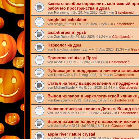
Каким способом определить монтажный про
рабочего пространства и дома
von
Rsrsjoync
» So 24. Mai 2026, 01:54 » in
Gästebereich
single bet calculator
von
single_tuPn
» Di 9. Jun 2026, 11:24 » in
Gästebereich
anabitrerpemi rypzb
von
ZerrRen
» So 24. Mai 2026, 01:24 » in
Gästebereich
Нарколог на дом
von
Narkolog na dom_tvEr
» Fr 7. Aug 2026, 13:34 » in
Gäst
Приватна клініка у Празі
von
axied11
» Di 21. Jul 2026, 05:03 » in
Gästebereich
Публикация о поддержке и лечении зависи
von
DustinGaK
» Fr 7. Aug 2026, 13:04 » in
Gästebereich
Статья на тему выздоровления и поддержки
von
MichaelSwofe
» Mo 8. Jun 2026, 22:44 » in
Gästebereic
Вывод из запоя в наркологической клинике 
von
BarryLerty
» Di 21. Jul 2026, 14:09 » in
Gästebereich
Наркологическая клиника Детокс. Вывод из 
von
JoshuaHoura
» Di 21. Jul 2026, 14:43 » in
Gästebereich
Вывод из запоя на дому в наркологической 
von
JesseSiz
» Di 21. Jul 2026, 16:41 » in
Gästebereich
apple river nature crystal
von
WilliamCob
» Di 9. Jun 2026, 01:52 » in
Gästebereich