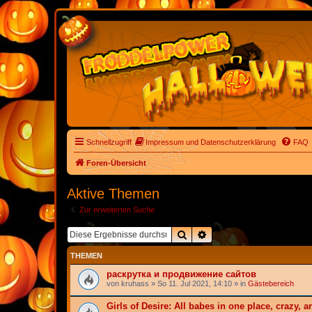
Schnellzugriff
Impressum und Datenschutzerklärung
FAQ
Foren-Übersicht
Aktive Themen
Zur erweiterten Suche
Suche
Erweiterte Suche
THEMEN
раскрутка и продвижение сайтов
von
kruhass
» So 11. Jul 2021, 14:10 » in
Gästebereich
Girls of Desire: All babes in one place, crazy, ar