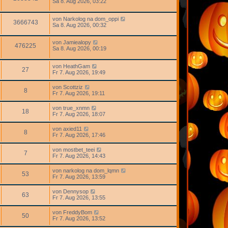
Sa 8. Aug 2026, 03:22
von
Narkolog na dom_oppi
3666743
Sa 8. Aug 2026, 00:32
von
Jamiealopy
476225
Sa 8. Aug 2026, 00:19
von
HeathGam
27
Fr 7. Aug 2026, 19:49
von
Scottziz
8
Fr 7. Aug 2026, 19:11
von
true_xnmn
18
Fr 7. Aug 2026, 18:07
von
axied11
8
Fr 7. Aug 2026, 17:46
von
mostbet_teei
7
Fr 7. Aug 2026, 14:43
von
narkolog na dom_lqmn
53
Fr 7. Aug 2026, 13:59
von
Dennysop
63
Fr 7. Aug 2026, 13:55
von
FreddyBom
50
Fr 7. Aug 2026, 13:52