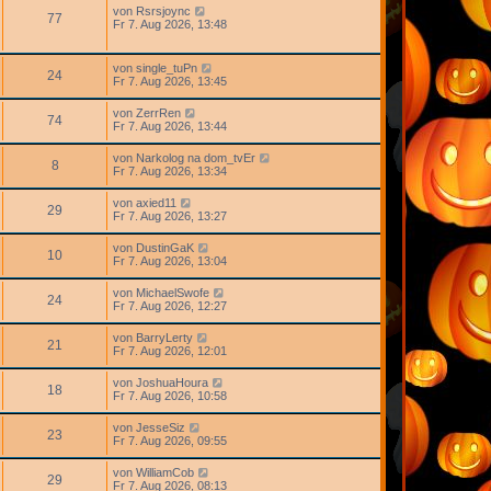
von
Rsrsjoync
77
Fr 7. Aug 2026, 13:48
von
single_tuPn
24
Fr 7. Aug 2026, 13:45
von
ZerrRen
74
Fr 7. Aug 2026, 13:44
von
Narkolog na dom_tvEr
8
Fr 7. Aug 2026, 13:34
von
axied11
29
Fr 7. Aug 2026, 13:27
von
DustinGaK
10
Fr 7. Aug 2026, 13:04
von
MichaelSwofe
24
Fr 7. Aug 2026, 12:27
von
BarryLerty
21
Fr 7. Aug 2026, 12:01
von
JoshuaHoura
18
Fr 7. Aug 2026, 10:58
von
JesseSiz
23
Fr 7. Aug 2026, 09:55
von
WilliamCob
29
Fr 7. Aug 2026, 08:13