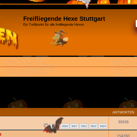
Freifliegende Hexe Stuttgart
Ein Treffpunkt für alle freifliegende Hexen
ANTWORTEN
30636
1
3060
3061
3062
3063
3064
…
t
154260