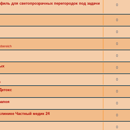
филь для светопрозрачных перегородок под задачи
0
0
0
0
ebereich
0
мых
0
0
h
Детокс
0
запоя
0
клинике Частный медик 24
0
0