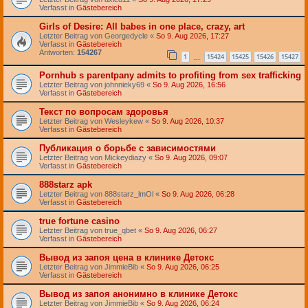
Verfasst in
Gästebereich
Girls of Desire: All babes in one place, crazy, art
Letzter Beitrag von
Georgedycle
«
So 9. Aug 2026, 17:27
Verfasst in
Gästebereich
Antworten:
154267
1
15424
15425
15426
15427
…
Pornhub s parentpany admits to profiting from sex trafficking
Letzter Beitrag von
johnnieky69
«
So 9. Aug 2026, 16:56
Verfasst in
Gästebereich
Текст по вопросам здоровья
Letzter Beitrag von
Wesleykew
«
So 9. Aug 2026, 10:37
Verfasst in
Gästebereich
Публикация о борьбе с зависимостями
Letzter Beitrag von
Mickeydiazy
«
So 9. Aug 2026, 09:07
Verfasst in
Gästebereich
888starz apk
Letzter Beitrag von
888starz_lmOl
«
So 9. Aug 2026, 06:28
Verfasst in
Gästebereich
true fortune casino
Letzter Beitrag von
true_qbet
«
So 9. Aug 2026, 06:27
Verfasst in
Gästebereich
Вывод из запоя цена в клинике Детокс
Letzter Beitrag von
JimmieBib
«
So 9. Aug 2026, 06:25
Verfasst in
Gästebereich
Вывод из запоя анонимно в клинике Детокс
Letzter Beitrag von
JimmieBib
«
So 9. Aug 2026, 06:24