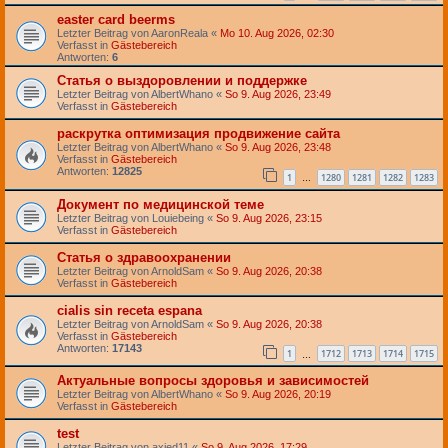
easter card beerms
Letzter Beitrag von
AaronReala
«
Mo 10. Aug 2026, 02:30
Verfasst in
Gästebereich
Antworten:
6
Статья о выздоровлении и поддержке
Letzter Beitrag von
AlbertWhano
«
So 9. Aug 2026, 23:49
Verfasst in
Gästebereich
раскрутка оптимизация продвижение сайта
Letzter Beitrag von
AlbertWhano
«
So 9. Aug 2026, 23:48
Verfasst in
Gästebereich
Antworten:
12825
1
1280
1281
1282
1283
…
Документ по медицинской теме
Letzter Beitrag von
Louiebeing
«
So 9. Aug 2026, 23:15
Verfasst in
Gästebereich
Статья о здравоохранении
Letzter Beitrag von
ArnoldSam
«
So 9. Aug 2026, 20:38
Verfasst in
Gästebereich
cialis sin receta espana
Letzter Beitrag von
ArnoldSam
«
So 9. Aug 2026, 20:38
Verfasst in
Gästebereich
Antworten:
17143
1
1712
1713
1714
1715
…
Актуальные вопросы здоровья и зависимостей
Letzter Beitrag von
AlbertWhano
«
So 9. Aug 2026, 20:19
Verfasst in
Gästebereich
test
Letzter Beitrag von
axied11
«
So 9. Aug 2026, 17:29