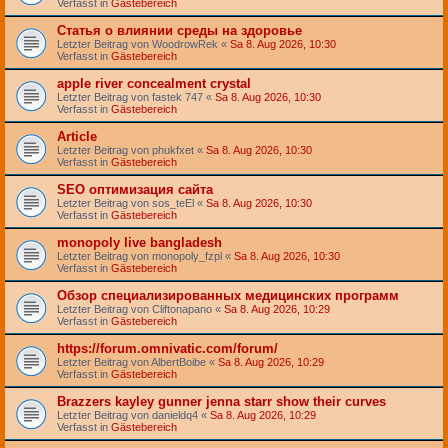
Verfasst in
Gästebereich
Статья о влиянии среды на здоровье
Letzter Beitrag von
WoodrowRek
«
Sa 8. Aug 2026, 10:30
Verfasst in
Gästebereich
apple river concealment crystal
Letzter Beitrag von
fastek 747
«
Sa 8. Aug 2026, 10:30
Verfasst in
Gästebereich
Article
Letzter Beitrag von
phukfxet
«
Sa 8. Aug 2026, 10:30
Verfasst in
Gästebereich
SEO оптимизация сайта
Letzter Beitrag von
sos_teEl
«
Sa 8. Aug 2026, 10:30
Verfasst in
Gästebereich
monopoly live bangladesh
Letzter Beitrag von
monopoly_fzpl
«
Sa 8. Aug 2026, 10:30
Verfasst in
Gästebereich
Обзор специализированных медицинских программ
Letzter Beitrag von
Cliftonapano
«
Sa 8. Aug 2026, 10:29
Verfasst in
Gästebereich
https://forum.omnivatic.com/forum/
Letzter Beitrag von
AlbertBoibe
«
Sa 8. Aug 2026, 10:29
Verfasst in
Gästebereich
Brazzers kayley gunner jenna starr show their curves
Letzter Beitrag von
danieldq4
«
Sa 8. Aug 2026, 10:29
Verfasst in
Gästebereich