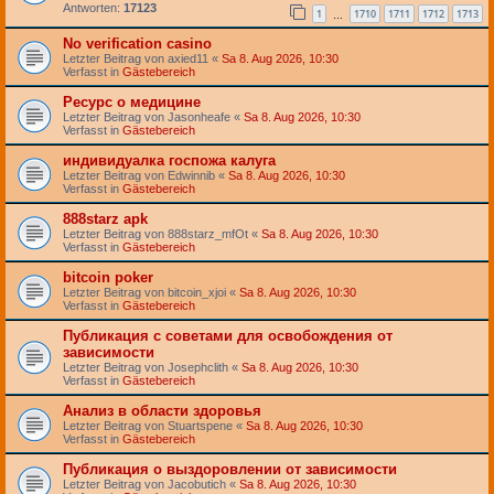
Antworten:
17123
1
1710
1711
1712
1713
…
No verification casino
Letzter Beitrag von
axied11
«
Sa 8. Aug 2026, 10:30
Verfasst in
Gästebereich
Ресурс о медицине
Letzter Beitrag von
Jasonheafe
«
Sa 8. Aug 2026, 10:30
Verfasst in
Gästebereich
индивидуалка госпожа калуга
Letzter Beitrag von
Edwinnib
«
Sa 8. Aug 2026, 10:30
Verfasst in
Gästebereich
888starz apk
Letzter Beitrag von
888starz_mfOt
«
Sa 8. Aug 2026, 10:30
Verfasst in
Gästebereich
bitcoin poker
Letzter Beitrag von
bitcoin_xjoi
«
Sa 8. Aug 2026, 10:30
Verfasst in
Gästebereich
Публикация с советами для освобождения от
зависимости
Letzter Beitrag von
Josephclith
«
Sa 8. Aug 2026, 10:30
Verfasst in
Gästebereich
Анализ в области здоровья
Letzter Beitrag von
Stuartspene
«
Sa 8. Aug 2026, 10:30
Verfasst in
Gästebereich
Публикация о выздоровлении от зависимости
Letzter Beitrag von
Jacobutich
«
Sa 8. Aug 2026, 10:30