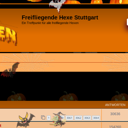
Freifliegende Hexe Stuttgart
Ein Treffpunkt für alle freifliegende Hexen
ANTWORTEN
30636
1
3060
3061
3062
3063
3064
…
t
154260