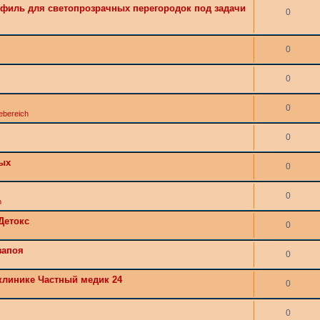
филь для светопрозрачных перегородок под задачи
0
0
0
0
ebereich
0
мых
0
0
h
Детокс
0
запоя
0
клинике Частный медик 24
0
0