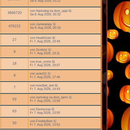
Sa 8. Aug 2026, 03:22
von
Narkolog na dom_oppi
3666720
Sa 8. Aug 2026, 00:32
von
Jamiealopy
476222
Sa 8. Aug 2026, 00:19
von
HeathGam
27
Fr 7. Aug 2026, 19:49
von
Scottziz
8
Fr 7. Aug 2026, 19:11
von
true_xnmn
18
Fr 7. Aug 2026, 18:07
von
axied11
8
Fr 7. Aug 2026, 17:46
von
mostbet_teei
7
Fr 7. Aug 2026, 14:43
von
narkolog na dom_lqmn
53
Fr 7. Aug 2026, 13:59
von
Dennysop
63
Fr 7. Aug 2026, 13:55
von
FreddyBom
50
Fr 7. Aug 2026, 13:52