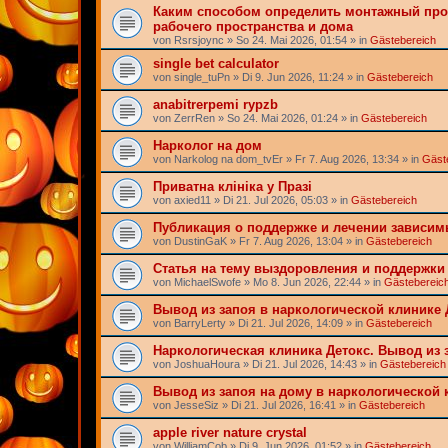
Каким способом определить монтажный про
рабочего пространства и дома
von
Rsrsjoync
» So 24. Mai 2026, 01:54 » in
Gästebereich
single bet calculator
von
single_tuPn
» Di 9. Jun 2026, 11:24 » in
Gästebereich
anabitrerpemi rypzb
von
ZerrRen
» So 24. Mai 2026, 01:24 » in
Gästebereich
Нарколог на дом
von
Narkolog na dom_tvEr
» Fr 7. Aug 2026, 13:34 » in
Gäst
Приватна клініка у Празі
von
axied11
» Di 21. Jul 2026, 05:03 » in
Gästebereich
Публикация о поддержке и лечении зависи
von
DustinGaK
» Fr 7. Aug 2026, 13:04 » in
Gästebereich
Статья на тему выздоровления и поддержки
von
MichaelSwofe
» Mo 8. Jun 2026, 22:44 » in
Gästebereic
Вывод из запоя в наркологической клинике 
von
BarryLerty
» Di 21. Jul 2026, 14:09 » in
Gästebereich
Наркологическая клиника Детокс. Вывод из 
von
JoshuaHoura
» Di 21. Jul 2026, 14:43 » in
Gästebereich
Вывод из запоя на дому в наркологической 
von
JesseSiz
» Di 21. Jul 2026, 16:41 » in
Gästebereich
apple river nature crystal
von
WilliamCob
» Di 9. Jun 2026, 01:52 » in
Gästebereich