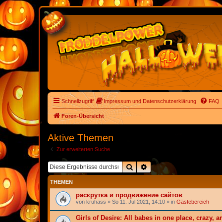
Schnellzugriff
Impressum und Datenschutzerklärung
FAQ
Foren-Übersicht
Aktive Themen
Zur erweiterten Suche
Suche
Erweiterte Suche
THEMEN
раскрутка и продвижение сайтов
von
kruhass
» So 11. Jul 2021, 14:10 » in
Gästebereich
Girls of Desire: All babes in one place, crazy, ar