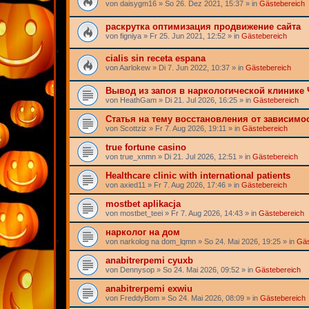
von
daisygm16
» So 26. Dez 2021, 15:37 » in
Gästebereich
раскрутка оптимизация продвижение сайта
von
figniya
» Fr 25. Jun 2021, 12:52 » in
Gästebereich
cialis sin receta espana
von
Aarlokew
» Di 7. Jun 2022, 10:37 » in
Gästebereich
Вывод из запоя в наркологической клинике 
von
HeathGam
» Di 21. Jul 2026, 16:25 » in
Gästebereich
Статья на тему восстановления от зависимо
von
Scottziz
» Fr 7. Aug 2026, 19:11 » in
Gästebereich
true fortune casino
von
true_xnmn
» Di 21. Jul 2026, 12:51 » in
Gästebereich
Healthcare clinic with international patients
von
axied11
» Fr 7. Aug 2026, 17:46 » in
Gästebereich
mostbet aplikacja
von
mostbet_teei
» Fr 7. Aug 2026, 14:43 » in
Gästebereich
нарколог на дом
von
narkolog na dom_lqmn
» So 24. Mai 2026, 19:25 » in
Gäs
anabitrerpemi cyuxb
von
Dennysop
» So 24. Mai 2026, 09:52 » in
Gästebereich
anabitrerpemi exwiu
von
FreddyBom
» So 24. Mai 2026, 08:09 » in
Gästebereich