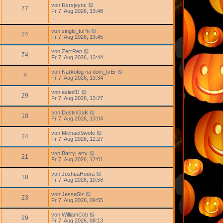
von
Rsrsjoync
77
Fr 7. Aug 2026, 13:48
von
single_tuPn
24
Fr 7. Aug 2026, 13:45
von
ZerrRen
74
Fr 7. Aug 2026, 13:44
von
Narkolog na dom_tvEr
8
Fr 7. Aug 2026, 13:34
von
axied11
29
Fr 7. Aug 2026, 13:27
von
DustinGaK
10
Fr 7. Aug 2026, 13:04
von
MichaelSwofe
24
Fr 7. Aug 2026, 12:27
von
BarryLerty
21
Fr 7. Aug 2026, 12:01
von
JoshuaHoura
18
Fr 7. Aug 2026, 10:58
von
JesseSiz
23
Fr 7. Aug 2026, 09:55
von
WilliamCob
29
Fr 7. Aug 2026, 08:13