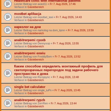
Healthcare clinic with international patients
Letzter Beitrag von
axied11
«
Fr 7. Aug 2026, 17:46
Verfasst in
Gästebereich
mostbet aplikacja
Letzter Beitrag von
mostbet_teei
«
Fr 7. Aug 2026, 14:43
Verfasst in
Gästebereich
нарколог на дом
Letzter Beitrag von
narkolog na dom_lqmn
«
Fr 7. Aug 2026, 13:59
Verfasst in
Gästebereich
anabitrerpemi cyuxb
Letzter Beitrag von
Dennysop
«
Fr 7. Aug 2026, 13:55
Verfasst in
Gästebereich
anabitrerpemi exwiu
Letzter Beitrag von
FreddyBom
«
Fr 7. Aug 2026, 13:52
Verfasst in
Gästebereich
Каким способом определить монтажный профиль для
светопрозрачных перегородок под задачи рабочего
пространства и дома
Letzter Beitrag von
Rsrsjoync
«
Fr 7. Aug 2026, 13:48
Verfasst in
Gästebereich
single bet calculator
Letzter Beitrag von
single_tuPn
«
Fr 7. Aug 2026, 13:45
Verfasst in
Gästebereich
anabitrerpemi rypzb
Letzter Beitrag von
ZerrRen
«
Fr 7. Aug 2026, 13:44
Verfasst in
Gästebereich