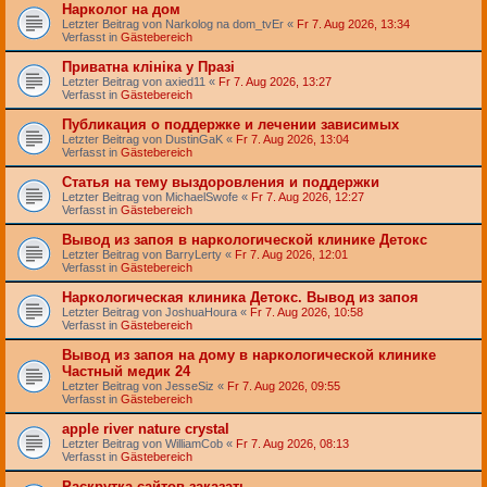
Нарколог на дом
Letzter Beitrag von
Narkolog na dom_tvEr
«
Fr 7. Aug 2026, 13:34
Verfasst in
Gästebereich
Приватна клініка у Празі
Letzter Beitrag von
axied11
«
Fr 7. Aug 2026, 13:27
Verfasst in
Gästebereich
Публикация о поддержке и лечении зависимых
Letzter Beitrag von
DustinGaK
«
Fr 7. Aug 2026, 13:04
Verfasst in
Gästebereich
Статья на тему выздоровления и поддержки
Letzter Beitrag von
MichaelSwofe
«
Fr 7. Aug 2026, 12:27
Verfasst in
Gästebereich
Вывод из запоя в наркологической клинике Детокс
Letzter Beitrag von
BarryLerty
«
Fr 7. Aug 2026, 12:01
Verfasst in
Gästebereich
Наркологическая клиника Детокс. Вывод из запоя
Letzter Beitrag von
JoshuaHoura
«
Fr 7. Aug 2026, 10:58
Verfasst in
Gästebereich
Вывод из запоя на дому в наркологической клинике
Частный медик 24
Letzter Beitrag von
JesseSiz
«
Fr 7. Aug 2026, 09:55
Verfasst in
Gästebereich
apple river nature crystal
Letzter Beitrag von
WilliamCob
«
Fr 7. Aug 2026, 08:13
Verfasst in
Gästebereich
Раскрутка сайтов заказать