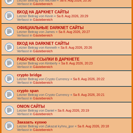
Letzter Beitrag von
Michael
«
Sa 8. Aug 2026, 20:30
Verfasst in
Gästebereich
ВХОД НА ДАРКНЕТ САЙТЫ
Letzter Beitrag von
Kevin
«
Sa 8. Aug 2026, 20:29
Verfasst in
Gästebereich
ОФИЦИАЛЬНЫЕ DARKNET САЙТЫ
Letzter Beitrag von
James
«
Sa 8. Aug 2026, 20:27
Verfasst in
Gästebereich
ВХОД НА DARKNET САЙТЫ
Letzter Beitrag von
Kenneth
«
Sa 8. Aug 2026, 20:26
Verfasst in
Gästebereich
РАБОЧИЕ ССЫЛКИ В ДАРКНЕТЕ
Letzter Beitrag von
Kimberly
«
Sa 8. Aug 2026, 20:23
Verfasst in
Gästebereich
crypto bridge
Letzter Beitrag von
Crypto Currency
«
Sa 8. Aug 2026, 20:22
Verfasst in
Gästebereich
crypto span
Letzter Beitrag von
Crypto Currency
«
Sa 8. Aug 2026, 20:21
Verfasst in
Gästebereich
ONION САЙТЫ
Letzter Beitrag von
Daniel
«
Sa 8. Aug 2026, 20:19
Verfasst in
Gästebereich
Заказать кухню
Letzter Beitrag von
Zakazat kyhnu_jpor
«
Sa 8. Aug 2026, 20:18
Verfasst in
Gästebereich