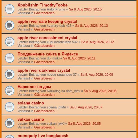
Хpublishin TimothyFoobe
Letzter Beitrag von
RalphFrume
«
Sa 8. Aug 2026, 20:15
Verfasst in
Gästebereich
apple river safe keeping crystal
Letzter Beitrag von
kvartiry-spb 423
«
Sa 8. Aug 2026, 20:13
Verfasst in
Gästebereich
apple river concealment crystal
Letzter Beitrag von
kupi-kvartiruspb 532
«
Sa 8. Aug 2026, 20:12
Verfasst in
Gästebereich
Продвижение сайта в Яндексе
Letzter Beitrag von
db_mskl
«
Sa 8. Aug 2026, 20:11
Verfasst in
Gästebereich
apple river darkness crystal
Letzter Beitrag von
novoe rastunovo 37
«
Sa 8. Aug 2026, 20:09
Verfasst in
Gästebereich
Нарколог на дом
Letzter Beitrag von
Narkolog na dom_idmi
«
Sa 8. Aug 2026, 20:08
Verfasst in
Gästebereich
solana casino
Letzter Beitrag von
solana_pfMn
«
Sa 8. Aug 2026, 20:07
Verfasst in
Gästebereich
vulkan casino
Letzter Beitrag von
vulkan_jwKl
«
Sa 8. Aug 2026, 20:05
Verfasst in
Gästebereich
monopoly live bangladesh