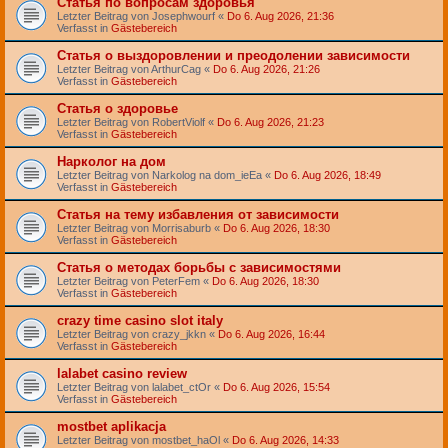
Статья по вопросам здоровья
Letzter Beitrag von
Josephwourf
«
Do 6. Aug 2026, 21:36
Verfasst in
Gästebereich
Статья о выздоровлении и преодолении зависимости
Letzter Beitrag von
ArthurCag
«
Do 6. Aug 2026, 21:26
Verfasst in
Gästebereich
Статья о здоровье
Letzter Beitrag von
RobertViolf
«
Do 6. Aug 2026, 21:23
Verfasst in
Gästebereich
Нарколог на дом
Letzter Beitrag von
Narkolog na dom_ieEa
«
Do 6. Aug 2026, 18:49
Verfasst in
Gästebereich
Статья на тему избавления от зависимости
Letzter Beitrag von
Morrisaburb
«
Do 6. Aug 2026, 18:30
Verfasst in
Gästebereich
Статья о методах борьбы с зависимостями
Letzter Beitrag von
PeterFem
«
Do 6. Aug 2026, 18:30
Verfasst in
Gästebereich
crazy time casino slot italy
Letzter Beitrag von
crazy_jkkn
«
Do 6. Aug 2026, 16:44
Verfasst in
Gästebereich
lalabet casino review
Letzter Beitrag von
lalabet_ctOr
«
Do 6. Aug 2026, 15:54
Verfasst in
Gästebereich
mostbet aplikacja
Letzter Beitrag von
mostbet_haOl
«
Do 6. Aug 2026, 14:33