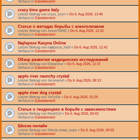
Verfasst in
Gästebereich
crazy time game italy
Letzter Beitrag von
crazy_essn
«
Do 6. Aug 2026, 13:46
Verfasst in
Gästebereich
Статья о методах борьбы с алкоголизмом
Letzter Beitrag von
JesseTAINE
«
Do 6. Aug 2026, 12:42
Verfasst in
Gästebereich
Najlepsze Kasyna Online
Letzter Beitrag von
najlepsze_haSi
«
Do 6. Aug 2026, 12:42
Verfasst in
Gästebereich
Обзор развития медицинских исследований
Letzter Beitrag von
Edwardrar
«
Do 6. Aug 2026, 12:37
Verfasst in
Gästebereich
apple river raunchy crystal
Letzter Beitrag von
Jeromenof
«
Do 6. Aug 2026, 08:13
Verfasst in
Gästebereich
apple river dog crystal
Letzter Beitrag von
TerryRiz
«
Do 6. Aug 2026, 02:29
Verfasst in
Gästebereich
Статья о тенденциях в борьбе с зависимостями
Letzter Beitrag von
KevinCef
«
Do 6. Aug 2026, 00:42
Verfasst in
Gästebereich
Школа онлайн
Letzter Beitrag von
Shkola onlain_bupn
«
Do 6. Aug 2026, 00:03
Verfasst in
Gästebereich