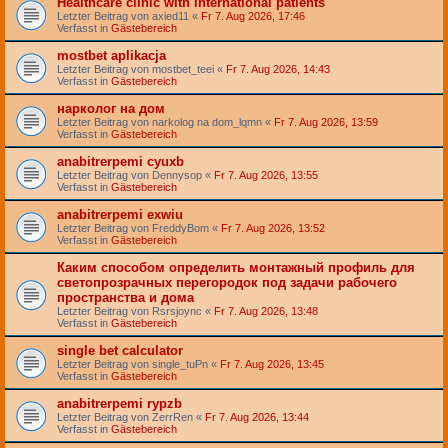
Healthcare clinic with international patients
Letzter Beitrag von
axied11
«
Fr 7. Aug 2026, 17:46
Verfasst in
Gästebereich
mostbet aplikacja
Letzter Beitrag von
mostbet_teei
«
Fr 7. Aug 2026, 14:43
Verfasst in
Gästebereich
нарколог на дом
Letzter Beitrag von
narkolog na dom_lqmn
«
Fr 7. Aug 2026, 13:59
Verfasst in
Gästebereich
anabitrerpemi cyuxb
Letzter Beitrag von
Dennysop
«
Fr 7. Aug 2026, 13:55
Verfasst in
Gästebereich
anabitrerpemi exwiu
Letzter Beitrag von
FreddyBom
«
Fr 7. Aug 2026, 13:52
Verfasst in
Gästebereich
Каким способом определить монтажный профиль для
светопрозрачных перегородок под задачи рабочего
пространства и дома
Letzter Beitrag von
Rsrsjoync
«
Fr 7. Aug 2026, 13:48
Verfasst in
Gästebereich
single bet calculator
Letzter Beitrag von
single_tuPn
«
Fr 7. Aug 2026, 13:45
Verfasst in
Gästebereich
anabitrerpemi rypzb
Letzter Beitrag von
ZerrRen
«
Fr 7. Aug 2026, 13:44
Verfasst in
Gästebereich