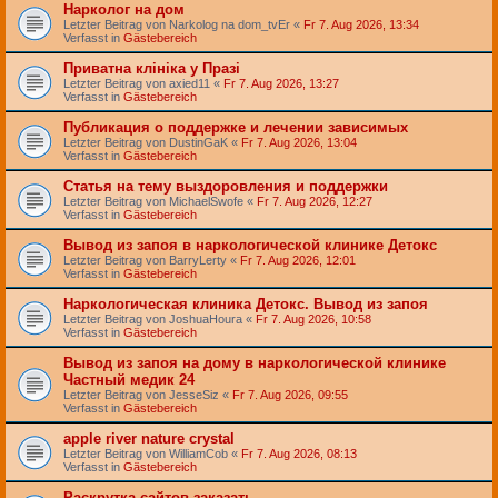
Нарколог на дом
Letzter Beitrag von
Narkolog na dom_tvEr
«
Fr 7. Aug 2026, 13:34
Verfasst in
Gästebereich
Приватна клініка у Празі
Letzter Beitrag von
axied11
«
Fr 7. Aug 2026, 13:27
Verfasst in
Gästebereich
Публикация о поддержке и лечении зависимых
Letzter Beitrag von
DustinGaK
«
Fr 7. Aug 2026, 13:04
Verfasst in
Gästebereich
Статья на тему выздоровления и поддержки
Letzter Beitrag von
MichaelSwofe
«
Fr 7. Aug 2026, 12:27
Verfasst in
Gästebereich
Вывод из запоя в наркологической клинике Детокс
Letzter Beitrag von
BarryLerty
«
Fr 7. Aug 2026, 12:01
Verfasst in
Gästebereich
Наркологическая клиника Детокс. Вывод из запоя
Letzter Beitrag von
JoshuaHoura
«
Fr 7. Aug 2026, 10:58
Verfasst in
Gästebereich
Вывод из запоя на дому в наркологической клинике
Частный медик 24
Letzter Beitrag von
JesseSiz
«
Fr 7. Aug 2026, 09:55
Verfasst in
Gästebereich
apple river nature crystal
Letzter Beitrag von
WilliamCob
«
Fr 7. Aug 2026, 08:13
Verfasst in
Gästebereich
Раскрутка сайтов заказать