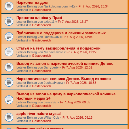
Нарколог на дом
Letzter Beitrag von
Narkolog na dom_tvEr
«
Fr 7. Aug 2026, 13:34
Verfasst in
Gästebereich
Приватна клініка у Празі
Letzter Beitrag von
axied11
«
Fr 7. Aug 2026, 13:27
Verfasst in
Gästebereich
Публикация о поддержке и лечении зависимых
Letzter Beitrag von
DustinGaK
«
Fr 7. Aug 2026, 13:04
Verfasst in
Gästebereich
Статья на тему выздоровления и поддержки
Letzter Beitrag von
MichaelSwofe
«
Fr 7. Aug 2026, 12:27
Verfasst in
Gästebereich
Вывод из запоя в наркологической клинике Детокс
Letzter Beitrag von
BarryLerty
«
Fr 7. Aug 2026, 12:01
Verfasst in
Gästebereich
Наркологическая клиника Детокс. Вывод из запоя
Letzter Beitrag von
JoshuaHoura
«
Fr 7. Aug 2026, 10:58
Verfasst in
Gästebereich
Вывод из запоя на дому в наркологической клинике
Частный медик 24
Letzter Beitrag von
JesseSiz
«
Fr 7. Aug 2026, 09:55
Verfasst in
Gästebereich
apple river nature crystal
Letzter Beitrag von
WilliamCob
«
Fr 7. Aug 2026, 08:13
Verfasst in
Gästebereich
Раскрутка сайтов заказать