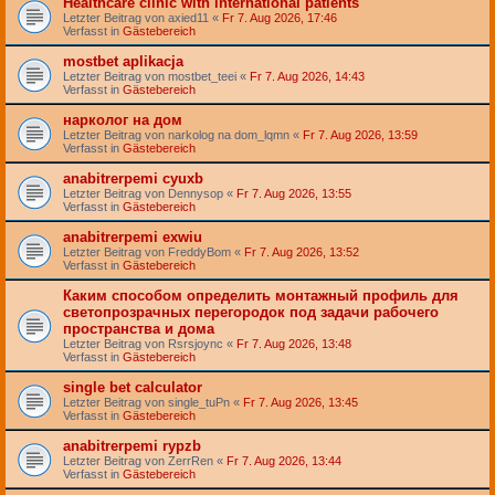
Healthcare clinic with international patients
Letzter Beitrag von
axied11
«
Fr 7. Aug 2026, 17:46
Verfasst in
Gästebereich
mostbet aplikacja
Letzter Beitrag von
mostbet_teei
«
Fr 7. Aug 2026, 14:43
Verfasst in
Gästebereich
нарколог на дом
Letzter Beitrag von
narkolog na dom_lqmn
«
Fr 7. Aug 2026, 13:59
Verfasst in
Gästebereich
anabitrerpemi cyuxb
Letzter Beitrag von
Dennysop
«
Fr 7. Aug 2026, 13:55
Verfasst in
Gästebereich
anabitrerpemi exwiu
Letzter Beitrag von
FreddyBom
«
Fr 7. Aug 2026, 13:52
Verfasst in
Gästebereich
Каким способом определить монтажный профиль для
светопрозрачных перегородок под задачи рабочего
пространства и дома
Letzter Beitrag von
Rsrsjoync
«
Fr 7. Aug 2026, 13:48
Verfasst in
Gästebereich
single bet calculator
Letzter Beitrag von
single_tuPn
«
Fr 7. Aug 2026, 13:45
Verfasst in
Gästebereich
anabitrerpemi rypzb
Letzter Beitrag von
ZerrRen
«
Fr 7. Aug 2026, 13:44
Verfasst in
Gästebereich