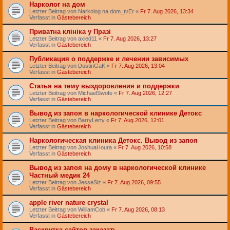
Нарколог на дом
Letzter Beitrag von
Narkolog na dom_tvEr
«
Fr 7. Aug 2026, 13:34
Verfasst in
Gästebereich
Приватна клініка у Празі
Letzter Beitrag von
axied11
«
Fr 7. Aug 2026, 13:27
Verfasst in
Gästebereich
Публикация о поддержке и лечении зависимых
Letzter Beitrag von
DustinGaK
«
Fr 7. Aug 2026, 13:04
Verfasst in
Gästebereich
Статья на тему выздоровления и поддержки
Letzter Beitrag von
MichaelSwofe
«
Fr 7. Aug 2026, 12:27
Verfasst in
Gästebereich
Вывод из запоя в наркологической клинике Детокс
Letzter Beitrag von
BarryLerty
«
Fr 7. Aug 2026, 12:01
Verfasst in
Gästebereich
Наркологическая клиника Детокс. Вывод из запоя
Letzter Beitrag von
JoshuaHoura
«
Fr 7. Aug 2026, 10:58
Verfasst in
Gästebereich
Вывод из запоя на дому в наркологической клинике
Частный медик 24
Letzter Beitrag von
JesseSiz
«
Fr 7. Aug 2026, 09:55
Verfasst in
Gästebereich
apple river nature crystal
Letzter Beitrag von
WilliamCob
«
Fr 7. Aug 2026, 08:13
Verfasst in
Gästebereich
Раскрутка сайтов заказать