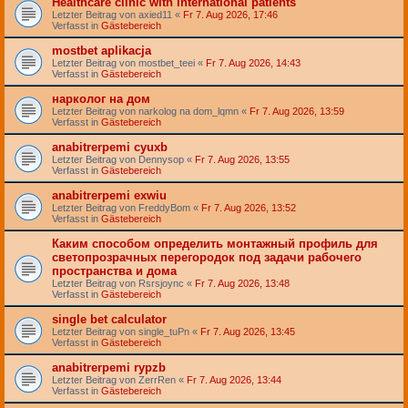
Healthcare clinic with international patients
Letzter Beitrag von
axied11
«
Fr 7. Aug 2026, 17:46
Verfasst in
Gästebereich
mostbet aplikacja
Letzter Beitrag von
mostbet_teei
«
Fr 7. Aug 2026, 14:43
Verfasst in
Gästebereich
нарколог на дом
Letzter Beitrag von
narkolog na dom_lqmn
«
Fr 7. Aug 2026, 13:59
Verfasst in
Gästebereich
anabitrerpemi cyuxb
Letzter Beitrag von
Dennysop
«
Fr 7. Aug 2026, 13:55
Verfasst in
Gästebereich
anabitrerpemi exwiu
Letzter Beitrag von
FreddyBom
«
Fr 7. Aug 2026, 13:52
Verfasst in
Gästebereich
Каким способом определить монтажный профиль для
светопрозрачных перегородок под задачи рабочего
пространства и дома
Letzter Beitrag von
Rsrsjoync
«
Fr 7. Aug 2026, 13:48
Verfasst in
Gästebereich
single bet calculator
Letzter Beitrag von
single_tuPn
«
Fr 7. Aug 2026, 13:45
Verfasst in
Gästebereich
anabitrerpemi rypzb
Letzter Beitrag von
ZerrRen
«
Fr 7. Aug 2026, 13:44
Verfasst in
Gästebereich