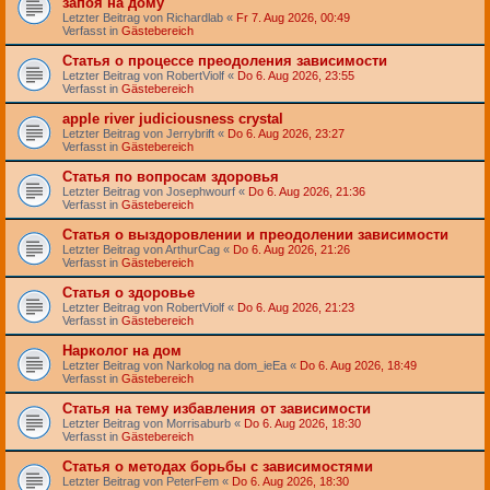
запоя на дому
Letzter Beitrag von
Richardlab
«
Fr 7. Aug 2026, 00:49
Verfasst in
Gästebereich
Статья о процессе преодоления зависимости
Letzter Beitrag von
RobertViolf
«
Do 6. Aug 2026, 23:55
Verfasst in
Gästebereich
apple river judiciousness crystal
Letzter Beitrag von
Jerrybrift
«
Do 6. Aug 2026, 23:27
Verfasst in
Gästebereich
Статья по вопросам здоровья
Letzter Beitrag von
Josephwourf
«
Do 6. Aug 2026, 21:36
Verfasst in
Gästebereich
Статья о выздоровлении и преодолении зависимости
Letzter Beitrag von
ArthurCag
«
Do 6. Aug 2026, 21:26
Verfasst in
Gästebereich
Статья о здоровье
Letzter Beitrag von
RobertViolf
«
Do 6. Aug 2026, 21:23
Verfasst in
Gästebereich
Нарколог на дом
Letzter Beitrag von
Narkolog na dom_ieEa
«
Do 6. Aug 2026, 18:49
Verfasst in
Gästebereich
Статья на тему избавления от зависимости
Letzter Beitrag von
Morrisaburb
«
Do 6. Aug 2026, 18:30
Verfasst in
Gästebereich
Статья о методах борьбы с зависимостями
Letzter Beitrag von
PeterFem
«
Do 6. Aug 2026, 18:30