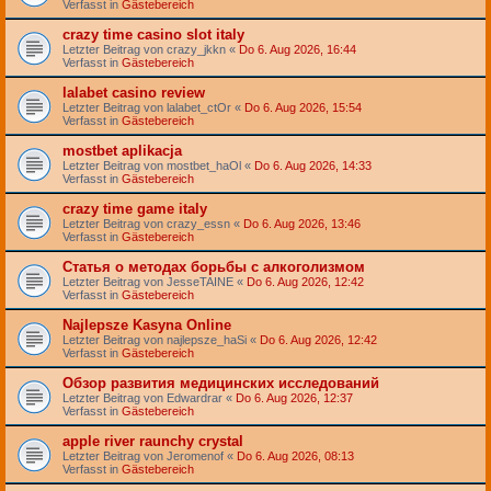
Verfasst in
Gästebereich
crazy time casino slot italy
Letzter Beitrag von
crazy_jkkn
«
Do 6. Aug 2026, 16:44
Verfasst in
Gästebereich
lalabet casino review
Letzter Beitrag von
lalabet_ctOr
«
Do 6. Aug 2026, 15:54
Verfasst in
Gästebereich
mostbet aplikacja
Letzter Beitrag von
mostbet_haOl
«
Do 6. Aug 2026, 14:33
Verfasst in
Gästebereich
crazy time game italy
Letzter Beitrag von
crazy_essn
«
Do 6. Aug 2026, 13:46
Verfasst in
Gästebereich
Статья о методах борьбы с алкоголизмом
Letzter Beitrag von
JesseTAINE
«
Do 6. Aug 2026, 12:42
Verfasst in
Gästebereich
Najlepsze Kasyna Online
Letzter Beitrag von
najlepsze_haSi
«
Do 6. Aug 2026, 12:42
Verfasst in
Gästebereich
Обзор развития медицинских исследований
Letzter Beitrag von
Edwardrar
«
Do 6. Aug 2026, 12:37
Verfasst in
Gästebereich
apple river raunchy crystal
Letzter Beitrag von
Jeromenof
«
Do 6. Aug 2026, 08:13
Verfasst in
Gästebereich