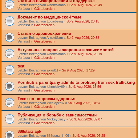
Статья о выздоровлении и поддержке
Letzter Beitrag von
AlbertWhano
«
So 9. Aug 2026, 23:49
Verfasst in
Gästebereich
Документ по медицинской теме
Letzter Beitrag von
Louiebeing
«
So 9. Aug 2026, 23:15
Verfasst in
Gästebereich
Статья о здравоохранении
Letzter Beitrag von
ArnoldSam
«
So 9. Aug 2026, 20:38
Verfasst in
Gästebereich
Актуальные вопросы здоровья и зависимостей
Letzter Beitrag von
AlbertWhano
«
So 9. Aug 2026, 20:19
Verfasst in
Gästebereich
test
Letzter Beitrag von
axied11
«
So 9. Aug 2026, 17:29
Verfasst in
Gästebereich
Pornhub s parentpany admits to profiting from sex trafficking
Letzter Beitrag von
johnnieky69
«
So 9. Aug 2026, 16:56
Verfasst in
Gästebereich
Текст по вопросам здоровья
Letzter Beitrag von
Wesleykew
«
So 9. Aug 2026, 10:37
Verfasst in
Gästebereich
Публикация о борьбе с зависимостями
Letzter Beitrag von
Mickeydiazy
«
So 9. Aug 2026, 09:07
Verfasst in
Gästebereich
888starz apk
Letzter Beitrag von
888starz_lmOl
«
So 9. Aug 2026, 06:28