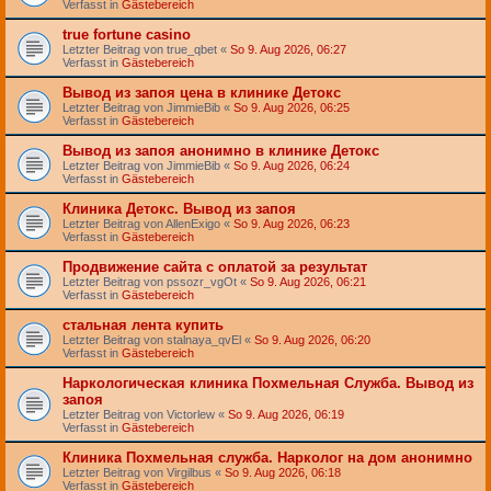
Verfasst in
Gästebereich
true fortune casino
Letzter Beitrag von
true_qbet
«
So 9. Aug 2026, 06:27
Verfasst in
Gästebereich
Вывод из запоя цена в клинике Детокс
Letzter Beitrag von
JimmieBib
«
So 9. Aug 2026, 06:25
Verfasst in
Gästebereich
Вывод из запоя анонимно в клинике Детокс
Letzter Beitrag von
JimmieBib
«
So 9. Aug 2026, 06:24
Verfasst in
Gästebereich
Клиника Детокс. Вывод из запоя
Letzter Beitrag von
AllenExigo
«
So 9. Aug 2026, 06:23
Verfasst in
Gästebereich
Продвижение сайта с оплатой за результат
Letzter Beitrag von
pssozr_vgOt
«
So 9. Aug 2026, 06:21
Verfasst in
Gästebereich
стальная лента купить
Letzter Beitrag von
stalnaya_qvEl
«
So 9. Aug 2026, 06:20
Verfasst in
Gästebereich
Наркологическая клиника Похмельная Служба. Вывод из
запоя
Letzter Beitrag von
Victorlew
«
So 9. Aug 2026, 06:19
Verfasst in
Gästebereich
Клиника Похмельная служба. Нарколог на дом анонимно
Letzter Beitrag von
Virgilbus
«
So 9. Aug 2026, 06:18
Verfasst in
Gästebereich