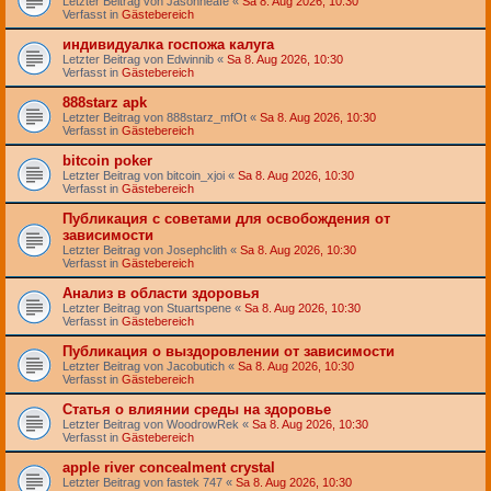
Letzter Beitrag von
Jasonheafe
«
Sa 8. Aug 2026, 10:30
Verfasst in
Gästebereich
индивидуалка госпожа калуга
Letzter Beitrag von
Edwinnib
«
Sa 8. Aug 2026, 10:30
Verfasst in
Gästebereich
888starz apk
Letzter Beitrag von
888starz_mfOt
«
Sa 8. Aug 2026, 10:30
Verfasst in
Gästebereich
bitcoin poker
Letzter Beitrag von
bitcoin_xjoi
«
Sa 8. Aug 2026, 10:30
Verfasst in
Gästebereich
Публикация с советами для освобождения от
зависимости
Letzter Beitrag von
Josephclith
«
Sa 8. Aug 2026, 10:30
Verfasst in
Gästebereich
Анализ в области здоровья
Letzter Beitrag von
Stuartspene
«
Sa 8. Aug 2026, 10:30
Verfasst in
Gästebereich
Публикация о выздоровлении от зависимости
Letzter Beitrag von
Jacobutich
«
Sa 8. Aug 2026, 10:30
Verfasst in
Gästebereich
Статья о влиянии среды на здоровье
Letzter Beitrag von
WoodrowRek
«
Sa 8. Aug 2026, 10:30
Verfasst in
Gästebereich
apple river concealment crystal
Letzter Beitrag von
fastek 747
«
Sa 8. Aug 2026, 10:30