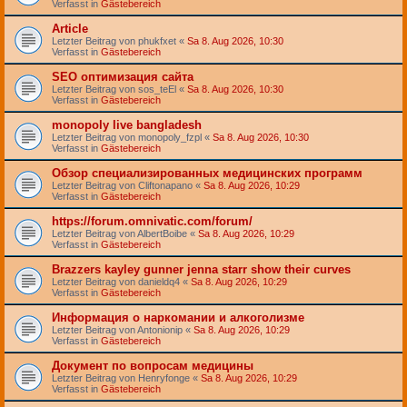
Verfasst in
Gästebereich
Article
Letzter Beitrag von
phukfxet
«
Sa 8. Aug 2026, 10:30
Verfasst in
Gästebereich
SEO оптимизация сайта
Letzter Beitrag von
sos_teEl
«
Sa 8. Aug 2026, 10:30
Verfasst in
Gästebereich
monopoly live bangladesh
Letzter Beitrag von
monopoly_fzpl
«
Sa 8. Aug 2026, 10:30
Verfasst in
Gästebereich
Обзор специализированных медицинских программ
Letzter Beitrag von
Cliftonapano
«
Sa 8. Aug 2026, 10:29
Verfasst in
Gästebereich
https://forum.omnivatic.com/forum/
Letzter Beitrag von
AlbertBoibe
«
Sa 8. Aug 2026, 10:29
Verfasst in
Gästebereich
Brazzers kayley gunner jenna starr show their curves
Letzter Beitrag von
danieldq4
«
Sa 8. Aug 2026, 10:29
Verfasst in
Gästebereich
Информация о наркомании и алкоголизме
Letzter Beitrag von
Antonionip
«
Sa 8. Aug 2026, 10:29
Verfasst in
Gästebereich
Документ по вопросам медицины
Letzter Beitrag von
Henryfonge
«
Sa 8. Aug 2026, 10:29
Verfasst in
Gästebereich