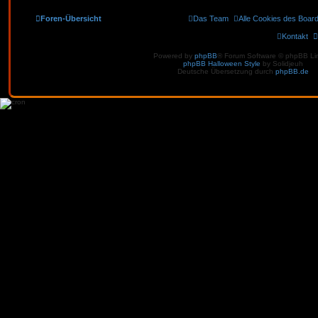
Foren-Übersicht
Das Team
Alle Cookies des Boar
Kontakt
Powered by
phpBB
® Forum Software © phpBB Li
phpBB Halloween Style
by Solidjeuh
Deutsche Übersetzung durch
phpBB.de