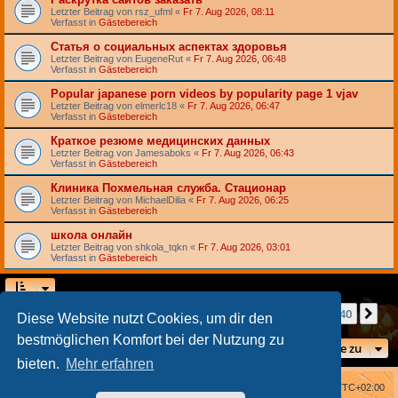
Letzter Beitrag von
rsz_ufml
«
Fr 7. Aug 2026, 08:11
Verfasst in
Gästebereich
Статья о социальных аспектах здоровья
Letzter Beitrag von
EugeneRut
«
Fr 7. Aug 2026, 06:48
Verfasst in
Gästebereich
Popular japanese porn videos by popularity page 1 vjav
Letzter Beitrag von
elmerlc18
«
Fr 7. Aug 2026, 06:47
Verfasst in
Gästebereich
Краткое резюме медицинских данных
Letzter Beitrag von
Jamesaboks
«
Fr 7. Aug 2026, 06:43
Verfasst in
Gästebereich
Клиника Похмельная служба. Стационар
Letzter Beitrag von
MichaelDilia
«
Fr 7. Aug 2026, 06:25
Verfasst in
Gästebereich
школа онлайн
Letzter Beitrag von
shkola_tqkn
«
Fr 7. Aug 2026, 03:01
Verfasst in
Gästebereich
Seite
1
von
40
1
2
3
4
5
40
Nä
Die Suche ergab mehr als 1000 Treffer
…
Diese Website nutzt Cookies, um dir den
bestmöglichen Komfort bei der Nutzung zu
Gehe zu
bieten.
Mehr erfahren
Foren-Übersicht
Alle Zeiten sind
UTC+02:00