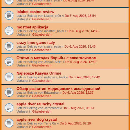
Letzter Beitrag von
crazy_jkkn
«
Do 6. Aug 2026, 16:44
Verfasst in
Gästebereich
lalabet casino review
Letzter Beitrag von
lalabet_ctOr
«
Do 6. Aug 2026, 15:54
Verfasst in
Gästebereich
mostbet aplikacja
Letzter Beitrag von
mostbet_haOl
«
Do 6. Aug 2026, 14:33
Verfasst in
Gästebereich
crazy time game italy
Letzter Beitrag von
crazy_essn
«
Do 6. Aug 2026, 13:46
Verfasst in
Gästebereich
Статья о методах борьбы с алкоголизмом
Letzter Beitrag von
JesseTAINE
«
Do 6. Aug 2026, 12:42
Verfasst in
Gästebereich
Najlepsze Kasyna Online
Letzter Beitrag von
najlepsze_haSi
«
Do 6. Aug 2026, 12:42
Verfasst in
Gästebereich
Обзор развития медицинских исследований
Letzter Beitrag von
Edwardrar
«
Do 6. Aug 2026, 12:37
Verfasst in
Gästebereich
apple river raunchy crystal
Letzter Beitrag von
Jeromenof
«
Do 6. Aug 2026, 08:13
Verfasst in
Gästebereich
apple river dog crystal
Letzter Beitrag von
TerryRiz
«
Do 6. Aug 2026, 02:29
Verfasst in
Gästebereich