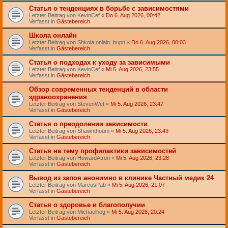
Статья о тенденциях в борьбе с зависимостями
Letzter Beitrag von
KevinCef
«
Do 6. Aug 2026, 00:42
Verfasst in
Gästebereich
Школа онлайн
Letzter Beitrag von
Shkola onlain_bupn
«
Do 6. Aug 2026, 00:03
Verfasst in
Gästebereich
Статья о подходах к уходу за зависимыми
Letzter Beitrag von
KevinCef
«
Mi 5. Aug 2026, 23:55
Verfasst in
Gästebereich
Обзор современных тенденций в области
здравоохранения
Letzter Beitrag von
StevenWet
«
Mi 5. Aug 2026, 23:47
Verfasst in
Gästebereich
Статья о преодолении зависимости
Letzter Beitrag von
Shawnthoum
«
Mi 5. Aug 2026, 23:43
Verfasst in
Gästebereich
Статья на тему профилактики зависимостей
Letzter Beitrag von
HowardAtron
«
Mi 5. Aug 2026, 23:28
Verfasst in
Gästebereich
Вывод из запоя анонимно в клинике Частный медик 24
Letzter Beitrag von
MarcusPab
«
Mi 5. Aug 2026, 21:07
Verfasst in
Gästebereich
Статья о здоровье и благополучии
Letzter Beitrag von
Michaelhog
«
Mi 5. Aug 2026, 20:24
Verfasst in
Gästebereich