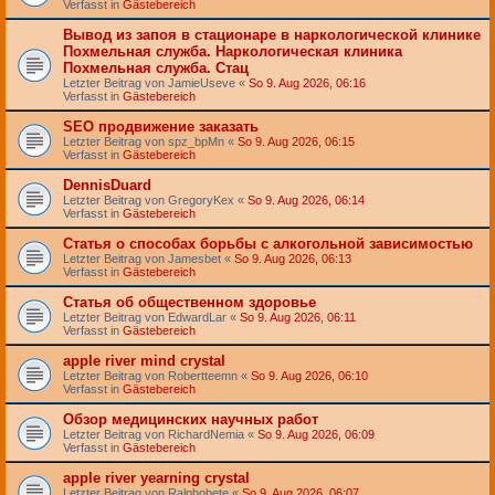
Verfasst in
Gästebereich
Вывод из запоя в стационаре в наркологической клинике
Похмельная служба. Наркологическая клиника
Похмельная служба. Стац
Letzter Beitrag von
JamieUseve
«
So 9. Aug 2026, 06:16
Verfasst in
Gästebereich
SEO продвижение заказать
Letzter Beitrag von
spz_bpMn
«
So 9. Aug 2026, 06:15
Verfasst in
Gästebereich
DennisDuard
Letzter Beitrag von
GregoryKex
«
So 9. Aug 2026, 06:14
Verfasst in
Gästebereich
Статья о способах борьбы с алкогольной зависимостью
Letzter Beitrag von
Jamesbet
«
So 9. Aug 2026, 06:13
Verfasst in
Gästebereich
Статья об общественном здоровье
Letzter Beitrag von
EdwardLar
«
So 9. Aug 2026, 06:11
Verfasst in
Gästebereich
apple river mind crystal
Letzter Beitrag von
Robertteemn
«
So 9. Aug 2026, 06:10
Verfasst in
Gästebereich
Обзор медицинских научных работ
Letzter Beitrag von
RichardNemia
«
So 9. Aug 2026, 06:09
Verfasst in
Gästebereich
apple river yearning crystal
Letzter Beitrag von
Ralphobete
«
So 9. Aug 2026, 06:07