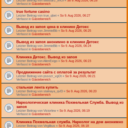
Letzter Beitrag von
888starz_lmOl
«
So 9. Aug 2026, 06:28
Verfasst in
Gästebereich
true fortune casino
Letzter Beitrag von
true_qbet
«
So 9. Aug 2026, 06:27
Verfasst in
Gästebereich
Вывод из запоя цена в клинике Детокс
Letzter Beitrag von
JimmieBib
«
So 9. Aug 2026, 06:25
Verfasst in
Gästebereich
Вывод из запоя анонимно в клинике Детокс
Letzter Beitrag von
JimmieBib
«
So 9. Aug 2026, 06:24
Verfasst in
Gästebereich
Клиника Детокс. Вывод из запоя
Letzter Beitrag von
AllenExigo
«
So 9. Aug 2026, 06:23
Verfasst in
Gästebereich
Продвижение сайта с оплатой за результат
Letzter Beitrag von
pssozr_vgOt
«
So 9. Aug 2026, 06:21
Verfasst in
Gästebereich
стальная лента купить
Letzter Beitrag von
stalnaya_qvEl
«
So 9. Aug 2026, 06:20
Verfasst in
Gästebereich
Наркологическая клиника Похмельная Служба. Вывод из
запоя
Letzter Beitrag von
Victorlew
«
So 9. Aug 2026, 06:19
Verfasst in
Gästebereich
Клиника Похмельная служба. Нарколог на дом анонимно
Letzter Beitrag von
Virgilbus
«
So 9. Aug 2026, 06:18