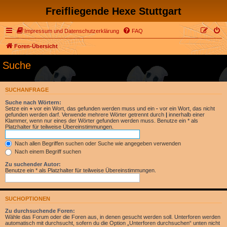
Freifliegende Hexe Stuttgart
Impressum und Datenschutzerklärung
FAQ
Foren-Übersicht
Suche
SUCHANFRAGE
Suche nach Wörtern:
Setze ein
+
vor ein Wort, das gefunden werden muss und ein
-
vor ein Wort, das nicht
gefunden werden darf. Verwende mehrere Wörter getrennt durch
|
innerhalb einer
Klammer, wenn nur eines der Wörter gefunden werden muss. Benutze ein * als
Platzhalter für teilweise Übereinstimmungen.
Nach allen Begriffen suchen oder Suche wie angegeben verwenden
Nach einem Begriff suchen
Zu suchender Autor:
Benutze ein * als Platzhalter für teilweise Übereinstimmungen.
SUCHOPTIONEN
Zu durchsuchende Foren:
Wähle das Forum oder die Foren aus, in denen gesucht werden soll. Unterforen werden
automatisch mit durchsucht, sofern du die Option „Unterforen durchsuchen“ unten nicht