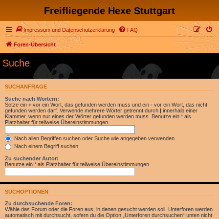
Freifliegende Hexe Stuttgart
Impressum und Datenschutzerklärung
FAQ
Foren-Übersicht
Suche
SUCHANFRAGE
Suche nach Wörtern:
Setze ein
+
vor ein Wort, das gefunden werden muss und ein
-
vor ein Wort, das nicht
gefunden werden darf. Verwende mehrere Wörter getrennt durch
|
innerhalb einer
Klammer, wenn nur eines der Wörter gefunden werden muss. Benutze ein * als
Platzhalter für teilweise Übereinstimmungen.
Nach allen Begriffen suchen oder Suche wie angegeben verwenden
Nach einem Begriff suchen
Zu suchender Autor:
Benutze ein * als Platzhalter für teilweise Übereinstimmungen.
SUCHOPTIONEN
Zu durchsuchende Foren:
Wähle das Forum oder die Foren aus, in denen gesucht werden soll. Unterforen werden
automatisch mit durchsucht, sofern du die Option „Unterforen durchsuchen“ unten nicht