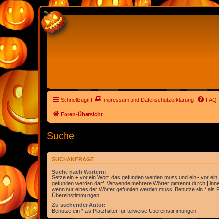
Schnellzugriff
Impressum und Datenschutzerklärung
FAQ
Foren-Übersicht
Suche
SUCHANFRAGE
Suche nach Wörtern:
Setze ein
+
vor ein Wort, das gefunden werden muss und ein
-
vor ein 
gefunden werden darf. Verwende mehrere Wörter getrennt durch
|
inne
wenn nur eines der Wörter gefunden werden muss. Benutze ein * als Pla
Übereinstimmungen.
Zu suchender Autor:
Benutze ein * als Platzhalter für teilweise Übereinstimmungen.