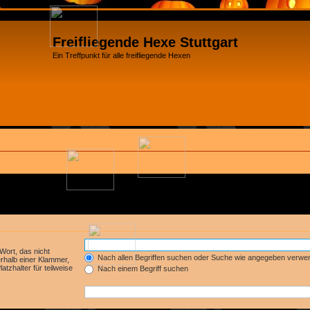
Freifliegende Hexe Stuttgart
Ein Treffpunkt für alle freifliegende Hexen
Wort, das nicht
Nach allen Begriffen suchen oder Suche wie angegeben verwe
rhalb einer Klammer,
tzhalter für teilweise
Nach einem Begriff suchen