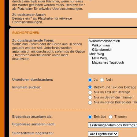
durch
|
innerhalb einer Klammer, wenn nur eines
der Wörter gefunden werden muss. Benutze ein *
als Platzhalter für teilweise Übereinstimmungen.
Zu suchender Autor:
Benutze ein * als Platzhalter für teilweise
Übereinstimmungen.
SUCHOPTIONEN
Zu durchsuchende Foren:
Wähle das Forum oder die Foren aus, in denen
gesucht werden soll. Unterforen werden
automatisch mit durchsucht, sofern du die Option
„Unterforen durchsuchen“ unten nicht
deaktivierst.
Unterforen durchsuchen:
Ja
Nein
Innerhalb suchen:
Betreff und Text der Beiträge
Nur im Text der Beiträge
Nur im Betreff der Themen
Nur im ersten Beitrag der T
Ergebnisse anzeigen als:
Beiträge
Themen
Ergebnisse sortieren nach:
Suchzeitraum begrenzen: