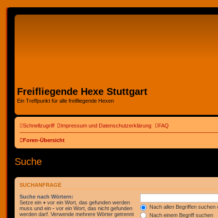
Freifliegende Hexe Stuttgart
Ein Treffpunkt für alle freifliegende Hexen
Schnellzugriff
Impressum und Datenschutzerklärung
FAQ
Foren-Übersicht
Suche
SUCHANFRAGE
Suche nach Wörtern:
Setze ein
+
vor ein Wort, das gefunden werden
Nach allen Begriffen suche
muss und ein
-
vor ein Wort, das nicht gefunden
werden darf. Verwende mehrere Wörter getrennt
Nach einem Begriff suchen