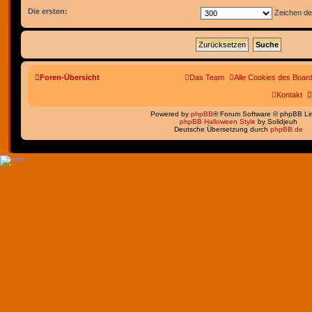
Die ersten:
Zeichen de
Foren-Übersicht
Das Team
Alle Cookies des Boar
Kontakt
Powered by
phpBB
® Forum Software © phpBB Li
phpBB Halloween Style
by Solidjeuh
Deutsche Übersetzung durch
phpBB.de