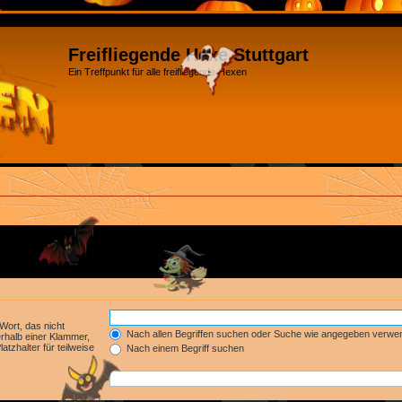
Freifliegende Hexe Stuttgart
Ein Treffpunkt für alle freifliegende Hexen
Wort, das nicht
Nach allen Begriffen suchen oder Suche wie angegeben verwe
rhalb einer Klammer,
tzhalter für teilweise
Nach einem Begriff suchen