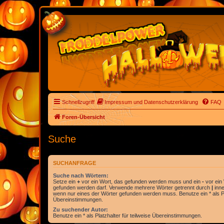
Schnellzugriff
Impressum und Datenschutzerklärung
FAQ
Foren-Übersicht
Suche
SUCHANFRAGE
Suche nach Wörtern:
Setze ein
+
vor ein Wort, das gefunden werden muss und ein
-
vor ein 
gefunden werden darf. Verwende mehrere Wörter getrennt durch
|
inne
wenn nur eines der Wörter gefunden werden muss. Benutze ein * als Pla
Übereinstimmungen.
Zu suchender Autor:
Benutze ein * als Platzhalter für teilweise Übereinstimmungen.