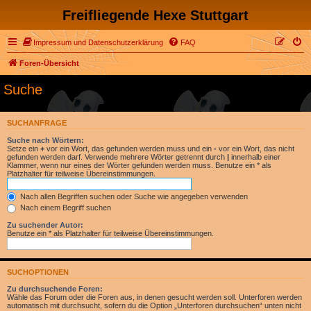
Freifliegende Hexe Stuttgart
Impressum und Datenschutzerklärung
FAQ
Foren-Übersicht
Suche
SUCHANFRAGE
Suche nach Wörtern:
Setze ein
+
vor ein Wort, das gefunden werden muss und ein
-
vor ein Wort, das nicht
gefunden werden darf. Verwende mehrere Wörter getrennt durch
|
innerhalb einer
Klammer, wenn nur eines der Wörter gefunden werden muss. Benutze ein * als
Platzhalter für teilweise Übereinstimmungen.
Nach allen Begriffen suchen oder Suche wie angegeben verwenden
Nach einem Begriff suchen
Zu suchender Autor:
Benutze ein * als Platzhalter für teilweise Übereinstimmungen.
SUCHOPTIONEN
Zu durchsuchende Foren:
Wähle das Forum oder die Foren aus, in denen gesucht werden soll. Unterforen werden
automatisch mit durchsucht, sofern du die Option „Unterforen durchsuchen“ unten nicht