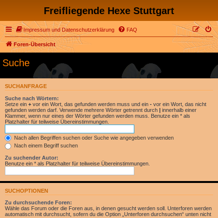
Freifliegende Hexe Stuttgart
Impressum und Datenschutzerklärung
FAQ
Foren-Übersicht
Suche
SUCHANFRAGE
Suche nach Wörtern:
Setze ein
+
vor ein Wort, das gefunden werden muss und ein
-
vor ein Wort, das nicht
gefunden werden darf. Verwende mehrere Wörter getrennt durch
|
innerhalb einer
Klammer, wenn nur eines der Wörter gefunden werden muss. Benutze ein * als
Platzhalter für teilweise Übereinstimmungen.
Nach allen Begriffen suchen oder Suche wie angegeben verwenden
Nach einem Begriff suchen
Zu suchender Autor:
Benutze ein * als Platzhalter für teilweise Übereinstimmungen.
SUCHOPTIONEN
Zu durchsuchende Foren:
Wähle das Forum oder die Foren aus, in denen gesucht werden soll. Unterforen werden
automatisch mit durchsucht, sofern du die Option „Unterforen durchsuchen“ unten nicht