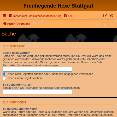
Freifliegende Hexe Stuttgart
Impressum und Datenschutzerklärung
FAQ
Foren-Übersicht
Suche
SUCHANFRAGE
Suche nach Wörtern:
Setze ein
+
vor ein Wort, das gefunden werden muss und ein
-
vor ein Wort, das nicht
gefunden werden darf. Verwende mehrere Wörter getrennt durch
|
innerhalb einer
Klammer, wenn nur eines der Wörter gefunden werden muss. Benutze ein * als
Platzhalter für teilweise Übereinstimmungen.
Nach allen Begriffen suchen oder Suche wie angegeben verwenden
Nach einem Begriff suchen
Zu suchender Autor:
Benutze ein * als Platzhalter für teilweise Übereinstimmungen.
SUCHOPTIONEN
Zu durchsuchende Foren:
Wähle das Forum oder die Foren aus, in denen gesucht werden soll. Unterforen werden
automatisch mit durchsucht, sofern du die Option „Unterforen durchsuchen“ unten nicht