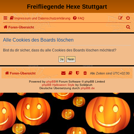
Freifliegende Hexe Stuttgart
Impressum und Datenschutzerklärung
FAQ
S
Foren-Übersicht
u
Alle Cookies des Boards löschen
c
h
Bist du dir sicher, dass du alle Cookies des Boards löschen möchtest?
e
Foren-Übersicht
Alle Zeiten sind
UTC+02:00
Powered by
phpBB
® Forum Software © phpBB Limited
phpBB Halloween Style
by Solidjeuh
Deutsche Übersetzung durch
phpBB.de