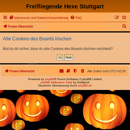
Freifliegende Hexe Stuttgart
Impressum und Datenschutzerklärung
FAQ
S
Foren-Übersicht
u
Alle Cookies des Boards löschen
c
h
Bist du dir sicher, dass du alle Cookies des Boards löschen möchtest?
e
Foren-Übersicht
Alle Zeiten sind
UTC+02:00
Powered by
phpBB
® Forum Software © phpBB Limited
phpBB Halloween Style
by Solidjeuh
Deutsche Übersetzung durch
phpBB.de