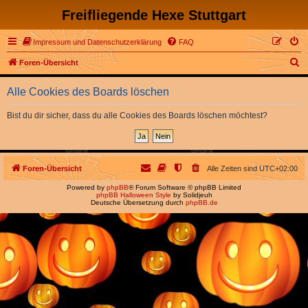
Freifliegende Hexe Stuttgart
Impressum und Datenschutzerklärung
FAQ
S
Foren-Übersicht
u
Alle Cookies des Boards löschen
c
h
Bist du dir sicher, dass du alle Cookies des Boards löschen möchtest?
e
Foren-Übersicht
Alle Zeiten sind
UTC+02:00
Powered by
phpBB
® Forum Software © phpBB Limited
phpBB Halloween Style
by Solidjeuh
Deutsche Übersetzung durch
phpBB.de