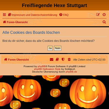
Freifliegende Hexe Stuttgart
Impressum und Datenschutzerklärung
FAQ
S
Foren-Übersicht
u
Alle Cookies des Boards löschen
c
h
Bist du dir sicher, dass du alle Cookies des Boards löschen möchtest?
e
Foren-Übersicht
Alle Zeiten sind
UTC+02:00
Powered by
phpBB
® Forum Software © phpBB Limited
phpBB Halloween Style
by Solidjeuh
Deutsche Übersetzung durch
phpBB.de