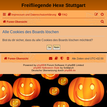
Freifliegende Hexe Stuttgart
Impressum und Datenschutzerklärung
FAQ
S
Foren-Übersicht
u
Alle Cookies des Boards löschen
c
h
Bist du dir sicher, dass du alle Cookies des Boards löschen möchtest?
e
Foren-Übersicht
Alle Zeiten sind
UTC+02:00
Powered by
phpBB
® Forum Software © phpBB Limited
phpBB Halloween Style
by Solidjeuh
Deutsche Übersetzung durch
phpBB.de