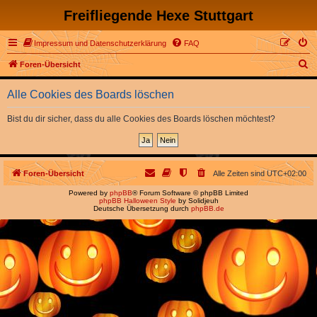
Freifliegende Hexe Stuttgart
Impressum und Datenschutzerklärung
FAQ
S
Foren-Übersicht
u
Alle Cookies des Boards löschen
c
h
Bist du dir sicher, dass du alle Cookies des Boards löschen möchtest?
e
Foren-Übersicht
Alle Zeiten sind
UTC+02:00
Powered by
phpBB
® Forum Software © phpBB Limited
phpBB Halloween Style
by Solidjeuh
Deutsche Übersetzung durch
phpBB.de