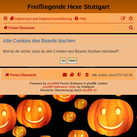
Freifliegende Hexe Stuttgart
Impressum und Datenschutzerklärung
FAQ
S
Foren-Übersicht
u
Alle Cookies des Boards löschen
c
h
Bist du dir sicher, dass du alle Cookies des Boards löschen möchtest?
e
Foren-Übersicht
Alle Zeiten sind
UTC+02:00
Powered by
phpBB
® Forum Software © phpBB Limited
phpBB Halloween Style
by Solidjeuh
Deutsche Übersetzung durch
phpBB.de