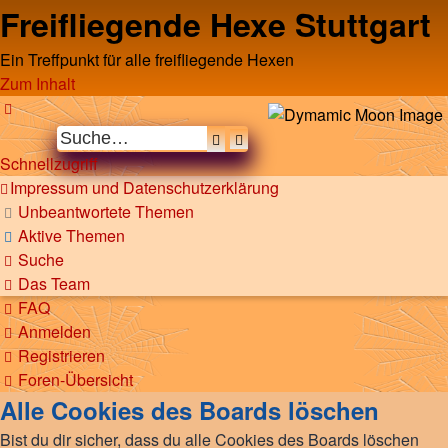
Freifliegende Hexe Stuttgart
Ein Treffpunkt für alle freifliegende Hexen
Zum Inhalt
Suche
Erweiterte
Schnellzugriff
Suche
Impressum und Datenschutzerklärung
Unbeantwortete Themen
Aktive Themen
Suche
Das Team
FAQ
Anmelden
Registrieren
Foren-Übersicht
Alle Cookies des Boards löschen
Bist du dir sicher, dass du alle Cookies des Boards löschen