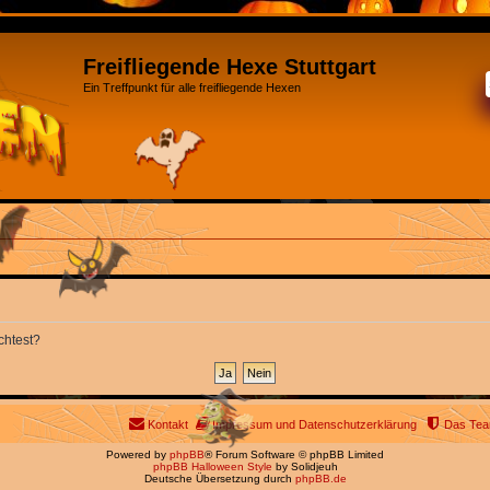
Freifliegende Hexe Stuttgart
Ein Treffpunkt für alle freifliegende Hexen
chtest?
Kontakt
Impressum und Datenschutzerklärung
Das Te
Powered by
phpBB
® Forum Software © phpBB Limited
phpBB Halloween Style
by Solidjeuh
Deutsche Übersetzung durch
phpBB.de