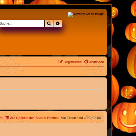
Suche
Erweiterte Suche
Registrieren
Anmelden
am
Alle Cookies des Boards löschen
Alle Zeiten sind
UTC+02:00