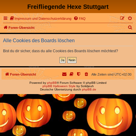
Freifliegende Hexe Stuttgart
Impressum und Datenschutzerklärung
FAQ
S
Foren-Übersicht
u
Alle Cookies des Boards löschen
c
h
Bist du dir sicher, dass du alle Cookies des Boards löschen möchtest?
e
Foren-Übersicht
Alle Zeiten sind
UTC+02:00
Powered by
phpBB
® Forum Software © phpBB Limited
phpBB Halloween Style
by Solidjeuh
Deutsche Übersetzung durch
phpBB.de