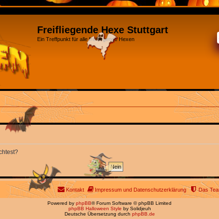
Freifliegende Hexe Stuttgart
Ein Treffpunkt für alle freifliegende Hexen
chtest?
Kontakt
Impressum und Datenschutzerklärung
Das Te
Powered by
phpBB
® Forum Software © phpBB Limited
phpBB Halloween Style
by Solidjeuh
Deutsche Übersetzung durch
phpBB.de