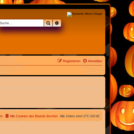
Suche
Erweiterte Suche
Registrieren
Anmelden
am
Alle Cookies des Boards löschen
Alle Zeiten sind
UTC+02:00