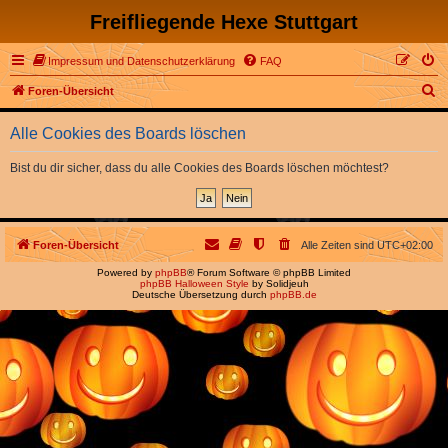
Freifliegende Hexe Stuttgart
Impressum und Datenschutzerklärung
FAQ
S
Foren-Übersicht
u
Alle Cookies des Boards löschen
c
h
Bist du dir sicher, dass du alle Cookies des Boards löschen möchtest?
e
Foren-Übersicht
Alle Zeiten sind
UTC+02:00
Powered by
phpBB
® Forum Software © phpBB Limited
phpBB Halloween Style
by Solidjeuh
Deutsche Übersetzung durch
phpBB.de