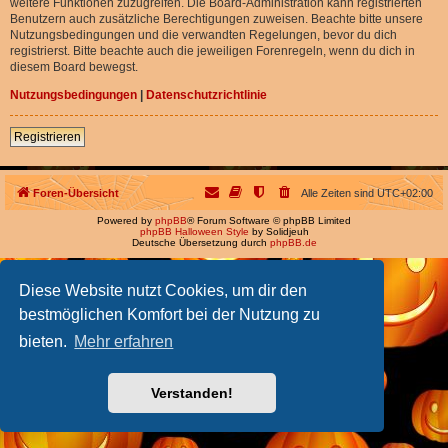
weitere Funktionen zuzugreifen. Die Board-Administration kann registrierten
Benutzern auch zusätzliche Berechtigungen zuweisen. Beachte bitte unsere
Nutzungsbedingungen und die verwandten Regelungen, bevor du dich
registrierst. Bitte beachte auch die jeweiligen Forenregeln, wenn du dich in
diesem Board bewegst.
Nutzungsbedingungen
|
Datenschutzrichtlinie
Registrieren
Foren-Übersicht
Alle Zeiten sind
UTC+02:00
Powered by
phpBB
® Forum Software © phpBB Limited
phpBB Halloween Style
by Solidjeuh
Deutsche Übersetzung durch
phpBB.de
Diese Website nutzt Cookies, um dir den
bestmöglichen Komfort bei der Nutzung zu
bieten.
Mehr erfahren
Verstanden!