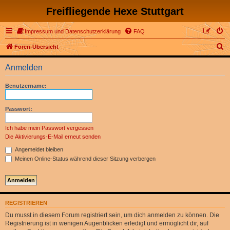
Freifliegende Hexe Stuttgart
Impressum und Datenschutzerklärung
FAQ
S
Foren-Übersicht
u
Anmelden
c
h
Benutzername:
e
Passwort:
Ich habe mein Passwort vergessen
Die Aktivierungs-E-Mail erneut senden
Angemeldet bleiben
Meinen Online-Status während dieser Sitzung verbergen
REGISTRIEREN
Du musst in diesem Forum registriert sein, um dich anmelden zu können. Die
Registrierung ist in wenigen Augenblicken erledigt und ermöglicht dir, auf