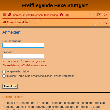
Freifliegende Hexe Stuttgart
Impressum und Datenschutzerklärung
FAQ
S
Foren-Übersicht
u
Anmelden
c
h
Benutzername:
e
Passwort:
Ich habe mein Passwort vergessen
Die Aktivierungs-E-Mail erneut senden
Angemeldet bleiben
Meinen Online-Status während dieser Sitzung verbergen
REGISTRIEREN
Du musst in diesem Forum registriert sein, um dich anmelden zu können. Die
Registrierung ist in wenigen Augenblicken erledigt und ermöglicht dir, auf