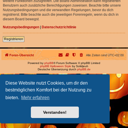
weitere Funktionen zuzugreifen. Die Board-Administration kann registrierten
Benutzern auch zusätzliche Berechtigungen zuweisen. Beachte bitte unsere
Nutzungsbedingungen und die verwandten Regelungen, bevor du dich
registrierst. Bitte beachte auch die jeweiligen Forenregeln, wenn du dich in
diesem Board bewegst.
Nutzungsbedingungen
|
Datenschutzrichtlinie
Registrieren
Foren-Übersicht
Alle Zeiten sind
UTC+02:00
Powered by
phpBB
® Forum Software © phpBB Limited
phpBB Halloween Style
by Solidjeuh
Deutsche Übersetzung durch
phpBB.de
Diese Website nutzt Cookies, um dir den
bestmöglichen Komfort bei der Nutzung zu
bieten.
Mehr erfahren
Verstanden!