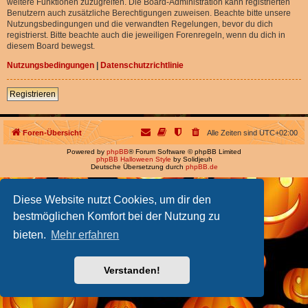
weitere Funktionen zuzugreifen. Die Board-Administration kann registrierten
Benutzern auch zusätzliche Berechtigungen zuweisen. Beachte bitte unsere
Nutzungsbedingungen und die verwandten Regelungen, bevor du dich
registrierst. Bitte beachte auch die jeweiligen Forenregeln, wenn du dich in
diesem Board bewegst.
Nutzungsbedingungen
|
Datenschutzrichtlinie
Registrieren
Foren-Übersicht
Alle Zeiten sind
UTC+02:00
Powered by
phpBB
® Forum Software © phpBB Limited
phpBB Halloween Style
by Solidjeuh
Deutsche Übersetzung durch
phpBB.de
Diese Website nutzt Cookies, um dir den
bestmöglichen Komfort bei der Nutzung zu
bieten.
Mehr erfahren
Verstanden!