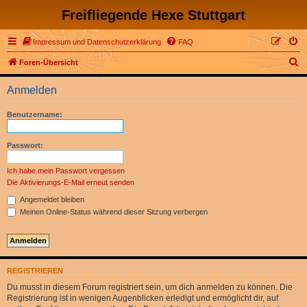
Freifliegende Hexe Stuttgart
Impressum und Datenschutzerklärung
FAQ
S
Foren-Übersicht
u
Anmelden
c
h
Benutzername:
e
Passwort:
Ich habe mein Passwort vergessen
Die Aktivierungs-E-Mail erneut senden
Angemeldet bleiben
Meinen Online-Status während dieser Sitzung verbergen
REGISTRIEREN
Du musst in diesem Forum registriert sein, um dich anmelden zu können. Die
Registrierung ist in wenigen Augenblicken erledigt und ermöglicht dir, auf