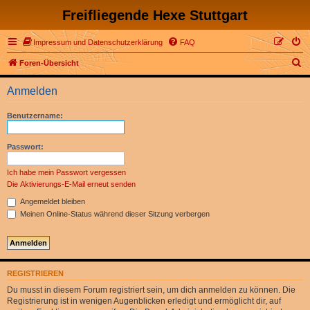
Freifliegende Hexe Stuttgart
Impressum und Datenschutzerklärung
FAQ
S
Foren-Übersicht
u
Anmelden
c
h
Benutzername:
e
Passwort:
Ich habe mein Passwort vergessen
Die Aktivierungs-E-Mail erneut senden
Angemeldet bleiben
Meinen Online-Status während dieser Sitzung verbergen
REGISTRIEREN
Du musst in diesem Forum registriert sein, um dich anmelden zu können. Die
Registrierung ist in wenigen Augenblicken erledigt und ermöglicht dir, auf