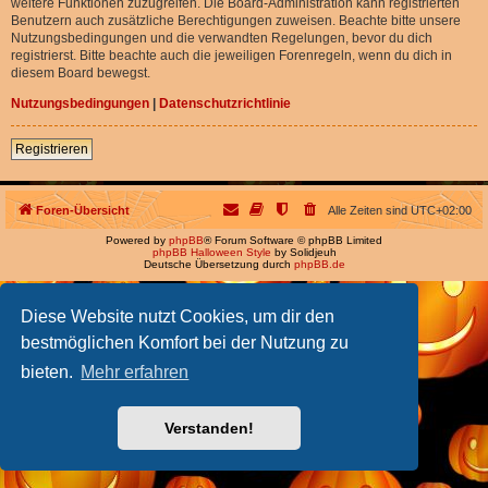
weitere Funktionen zuzugreifen. Die Board-Administration kann registrierten
Benutzern auch zusätzliche Berechtigungen zuweisen. Beachte bitte unsere
Nutzungsbedingungen und die verwandten Regelungen, bevor du dich
registrierst. Bitte beachte auch die jeweiligen Forenregeln, wenn du dich in
diesem Board bewegst.
Nutzungsbedingungen
|
Datenschutzrichtlinie
Registrieren
Foren-Übersicht
Alle Zeiten sind
UTC+02:00
Powered by
phpBB
® Forum Software © phpBB Limited
phpBB Halloween Style
by Solidjeuh
Deutsche Übersetzung durch
phpBB.de
Diese Website nutzt Cookies, um dir den
bestmöglichen Komfort bei der Nutzung zu
bieten.
Mehr erfahren
Verstanden!