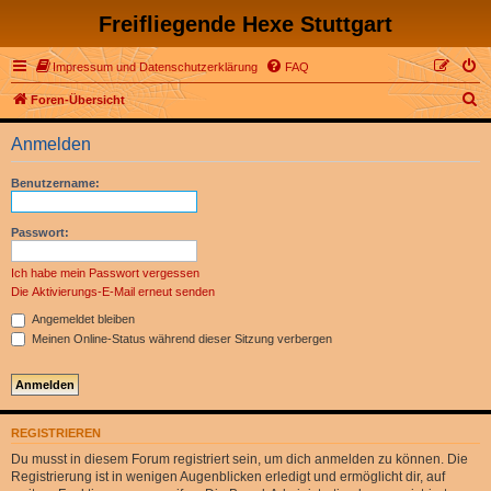
Freifliegende Hexe Stuttgart
Impressum und Datenschutzerklärung
FAQ
S
Foren-Übersicht
u
Anmelden
c
h
Benutzername:
e
Passwort:
Ich habe mein Passwort vergessen
Die Aktivierungs-E-Mail erneut senden
Angemeldet bleiben
Meinen Online-Status während dieser Sitzung verbergen
REGISTRIEREN
Du musst in diesem Forum registriert sein, um dich anmelden zu können. Die
Registrierung ist in wenigen Augenblicken erledigt und ermöglicht dir, auf