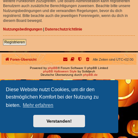
weitere Funktionen zuzugreifen. Die Board-Administration kann registrierten
Benutzern auch zusätzliche Berechtigungen zuweisen. Beachte bitte unsere
Nutzungsbedingungen und die verwandten Regelungen, bevor du dich
registrierst. Bitte beachte auch die jeweiligen Forenregeln, wenn du dich in
diesem Board bewegst.
Nutzungsbedingungen
|
Datenschutzrichtlinie
Registrieren
Foren-Übersicht
Alle Zeiten sind
UTC+02:00
Powered by
phpBB
® Forum Software © phpBB Limited
phpBB Halloween Style
by Solidjeuh
Deutsche Übersetzung durch
phpBB.de
Diese Website nutzt Cookies, um dir den
bestmöglichen Komfort bei der Nutzung zu
bieten.
Mehr erfahren
Verstanden!