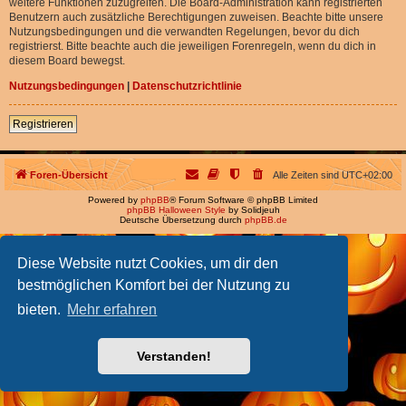
weitere Funktionen zuzugreifen. Die Board-Administration kann registrierten
Benutzern auch zusätzliche Berechtigungen zuweisen. Beachte bitte unsere
Nutzungsbedingungen und die verwandten Regelungen, bevor du dich
registrierst. Bitte beachte auch die jeweiligen Forenregeln, wenn du dich in
diesem Board bewegst.
Nutzungsbedingungen
|
Datenschutzrichtlinie
Registrieren
Foren-Übersicht
Alle Zeiten sind
UTC+02:00
Powered by
phpBB
® Forum Software © phpBB Limited
phpBB Halloween Style
by Solidjeuh
Deutsche Übersetzung durch
phpBB.de
Diese Website nutzt Cookies, um dir den
bestmöglichen Komfort bei der Nutzung zu
bieten.
Mehr erfahren
Verstanden!