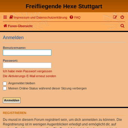
Freifliegende Hexe Stuttgart
Impressum und Datenschutzerklärung
FAQ
S
Foren-Übersicht
u
Anmelden
c
h
Benutzername:
e
Passwort:
Ich habe mein Passwort vergessen
Die Aktivierungs-E-Mail erneut senden
Angemeldet bleiben
Meinen Online-Status während dieser Sitzung verbergen
REGISTRIEREN
Du musst in diesem Forum registriert sein, um dich anmelden zu können. Die
Registrierung ist in wenigen Augenblicken erledigt und ermöglicht dir, auf