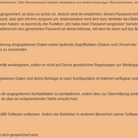
ten Nachrichten. Dein Benutzerkonto besteht mindestens aus einem eindeutigen Benutzernamen, 
espeichert, so dass es sicher ist. Jedoch wird dir empfohlen, dieses Passwort ni
ard, also geh mit ihm sorgsam um. Insbesondere wird dich kein Vertreter des Betre
essen haben, so kannst du die Funktion „Ich habe mein Passwort vergessen“ benut
ßend ein neu generiertes Passwort an diese Adresse, mit dem du dann auf das Bo
trierung eingegebenen Daten sowie laufende Zugriffsdaten (Datum und Uhrzeit de
rds zu verwenden.
itte weitergeben, sofern er nicht auf Grund gesetzlicher Regelungen zur Weitergab
egebenen Daten und deine Beiträge je nach Konfiguration im Internet verfügbar un
 dir angegebenen Kontaktdaten zu kontaktieren, sofern dies zur Übermittlung zentra
 du dies an entsprechender Stelle erlaubt hast.
phpBB-Software umfassen. Sofern der Betreiber in anderen Bereichen seiner Softwa
r dich gespeichert sind.