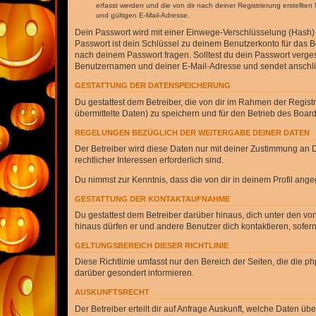
erfasst werden und die von dir nach deiner Registrierung erstell
und gültigen E-Mail-Adresse.
Dein Passwort wird mit einer Einwege-Verschlüsselung (Hash) g
Passwort ist dein Schlüssel zu deinem Benutzerkonto für das Bo
nach deinem Passwort fragen. Solltest du dein Passwort verg
Benutzernamen und deiner E-Mail-Adresse und sendet anschlie
GESTATTUNG DER DATENSPEICHERUNG
Du gestattest dem Betreiber, die von dir im Rahmen der Regis
übermittelte Daten) zu speichern und für den Betrieb des Boa
REGELUNGEN BEZÜGLICH DER WEITERGABE DEINER DATEN
Der Betreiber wird diese Daten nur mit deiner Zustimmung an Dr
rechtlicher Interessen erforderlich sind.
Du nimmst zur Kenntnis, dass die von dir in deinem Profil ang
GESTATTUNG DER KONTAKTAUFNAHME
Du gestattest dem Betreiber darüber hinaus, dich unter den von
hinaus dürfen er und andere Benutzer dich kontaktieren, sofern
GELTUNGSBEREICH DIESER RICHTLINIE
Diese Richtlinie umfasst nur den Bereich der Seiten, die die 
darüber gesondert informieren.
AUSKUNFTSRECHT
Der Betreiber erteilt dir auf Anfrage Auskunft, welche Daten übe