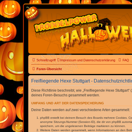
Schnellzugriff
Impressum und Datenschutzerklärung
FAQ
Foren-Übersicht
Freifliegende Hexe Stuttgart - Datenschutzrichtli
Diese Richtlinie beschreibt, wie „Freifliegende Hexe Stuttgart
deines Foren-Besuchs gesammelt werden.
UMFANG UND ART DER DATENSPEICHERUNG
Deine Daten werden auf zwei verschiedene Arten gesammelt:
phpBB erstellt bei deinem Besuch des Boards mehrere Cookies. Cook
anonyme Sitzungs-Nummer (Session-ID), die dir von phpBB automatis
speichern, um die ungelesenen Beiträge markieren zu können.
Weitere Daten werden gesammelt, wenn Informationen an den Betreibe