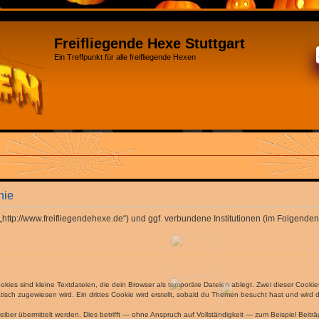
Freifliegende Hexe Stuttgart
Ein Treffpunkt für alle freifliegende Hexen
nie
“ („http://www.freifliegendehexe.de“) und ggf. verbundene Institutionen (im Folge
ies sind kleine Textdateien, die dein Browser als temporäre Dateien ablegt. Zwei dieser Cooki
ch zugewiesen wird. Ein drittes Cookie wird erstellt, sobald du Themen besucht hast und wird 
r übermittelt werden. Dies betrifft — ohne Anspruch auf Vollständigkeit — zum Beispiel Beiträg