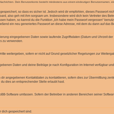
ten Nachrichten. Dein Benutzerkonto besteht mindestens aus einem eindeutigen Benutzernamen, 
espeichert, so dass es sicher ist. Jedoch wird dir empfohlen, dieses Passwort ni
ard, also geh mit ihm sorgsam um. Insbesondere wird dich kein Vertreter des Betre
essen haben, so kannst du die Funktion „Ich habe mein Passwort vergessen“ benut
ßend ein neu generiertes Passwort an diese Adresse, mit dem du dann auf das Bo
trierung eingegebenen Daten sowie laufende Zugriffsdaten (Datum und Uhrzeit de
rds zu verwenden.
itte weitergeben, sofern er nicht auf Grund gesetzlicher Regelungen zur Weitergab
egebenen Daten und deine Beiträge je nach Konfiguration im Internet verfügbar un
 dir angegebenen Kontaktdaten zu kontaktieren, sofern dies zur Übermittlung zentra
 du dies an entsprechender Stelle erlaubt hast.
phpBB-Software umfassen. Sofern der Betreiber in anderen Bereichen seiner Softwa
r dich gespeichert sind.