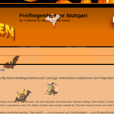
Freifliegende Hexe Stuttgart
Ein Treffpunkt für alle freifliegende Hexen
nie
“ („http://www.freifliegendehexe.de“) und ggf. verbundene Institutionen (im Folge
ies sind kleine Textdateien, die dein Browser als temporäre Dateien ablegt. Zwei dieser Cooki
ch zugewiesen wird. Ein drittes Cookie wird erstellt, sobald du Themen besucht hast und wird 
r übermittelt werden. Dies betrifft — ohne Anspruch auf Vollständigkeit — zum Beispiel Beiträg