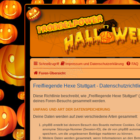
Schnellzugriff
Impressum und Datenschutzerklärung
FAQ
Foren-Übersicht
Freifliegende Hexe Stuttgart - Datenschutzrichtli
Diese Richtlinie beschreibt, wie „Freifliegende Hexe Stuttgart
deines Foren-Besuchs gesammelt werden.
UMFANG UND ART DER DATENSPEICHERUNG
Deine Daten werden auf zwei verschiedene Arten gesammelt:
phpBB erstellt bei deinem Besuch des Boards mehrere Cookies. Cook
anonyme Sitzungs-Nummer (Session-ID), die dir von phpBB automatis
speichern, um die ungelesenen Beiträge markieren zu können.
Weitere Daten werden gesammelt, wenn Informationen an den Betreibe