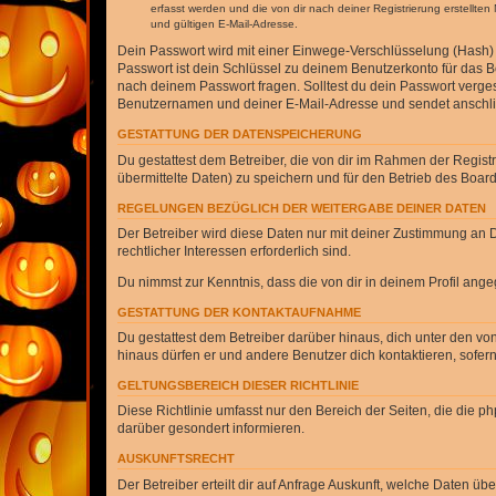
erfasst werden und die von dir nach deiner Registrierung erstell
und gültigen E-Mail-Adresse.
Dein Passwort wird mit einer Einwege-Verschlüsselung (Hash) g
Passwort ist dein Schlüssel zu deinem Benutzerkonto für das Bo
nach deinem Passwort fragen. Solltest du dein Passwort verg
Benutzernamen und deiner E-Mail-Adresse und sendet anschlie
GESTATTUNG DER DATENSPEICHERUNG
Du gestattest dem Betreiber, die von dir im Rahmen der Regis
übermittelte Daten) zu speichern und für den Betrieb des Boa
REGELUNGEN BEZÜGLICH DER WEITERGABE DEINER DATEN
Der Betreiber wird diese Daten nur mit deiner Zustimmung an Dr
rechtlicher Interessen erforderlich sind.
Du nimmst zur Kenntnis, dass die von dir in deinem Profil ang
GESTATTUNG DER KONTAKTAUFNAHME
Du gestattest dem Betreiber darüber hinaus, dich unter den von
hinaus dürfen er und andere Benutzer dich kontaktieren, sofern
GELTUNGSBEREICH DIESER RICHTLINIE
Diese Richtlinie umfasst nur den Bereich der Seiten, die die 
darüber gesondert informieren.
AUSKUNFTSRECHT
Der Betreiber erteilt dir auf Anfrage Auskunft, welche Daten übe